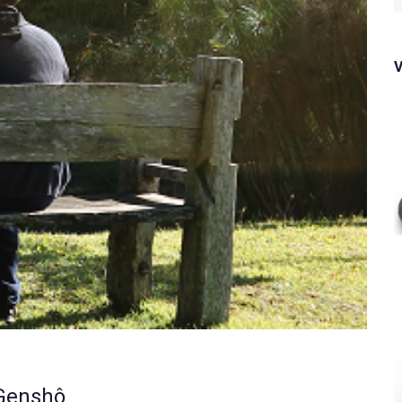
f
 Genshô