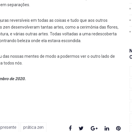
 nem separações.
ras reversíveis em todas as coisas e tudo que aos outros
es zen desenvolveram tantas artes, como a cerimônia das flores,
pintura, e várias outras artes. Todas voltadas a uma redescoberta
ontrando beleza onde ela estava escondida.
u das nossas mentes de modo a podermos ver o outro lado de
a todos nós.
embro de 2020.
Facebook
Twitter
Google+
LinkedIn
Pinte
presente
prática zen