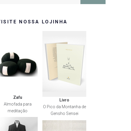
or:
VISITE NOSSA LOJINHA
Zafu
Livro
Almofada para
O Pico da Montanha de
meditação
Gensho Sensei