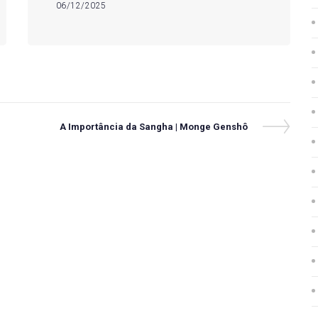
06/12/2025
Next
A Importância da Sangha | Monge Genshô
Post