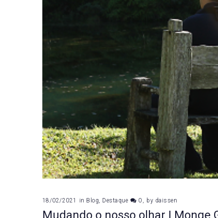
18/02/2021
in
Blog
,
Destaque
0
by
daissen
Mudando o nosso olhar | Monge