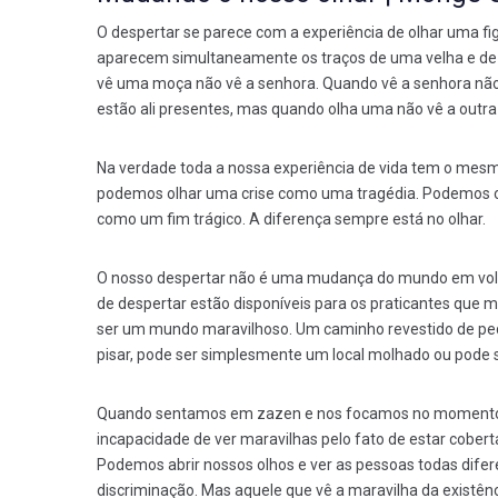
O despertar se parece com a experiência de olhar uma fi
aparecem simultaneamente os traços de uma velha e de
vê uma moça não vê a senhora. Quando vê a senhora não
estão ali presentes, mas quando olha uma não vê a outra 
Na verdade toda a nossa experiência de vida tem o me
podemos olhar uma crise como uma tragédia. Podemos o
como um fim trágico. A diferença sempre está no olhar.
O nosso despertar não é uma mudança do mundo em volt
de despertar estão disponíveis para os praticantes que 
ser um mundo maravilhoso. Um caminho revestido de ped
pisar, pode ser simplesmente um local molhado ou pode 
Quando sentamos em zazen e nos focamos no momento 
incapacidade de ver maravilhas pelo fato de estar cobert
Podemos abrir nossos olhos e ver as pessoas todas difere
discriminação. Mas aquele que vê a maravilha da existê