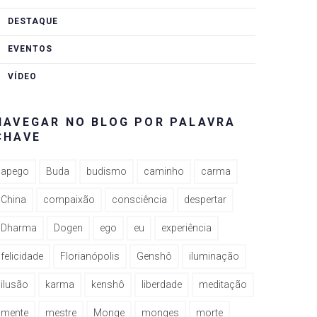
DESTAQUE
EVENTOS
VÍDEO
NAVEGAR NO BLOG POR PALAVRA
CHAVE
apego
Buda
budismo
caminho
carma
China
compaixão
consciência
despertar
Dharma
Dogen
ego
eu
experiência
felicidade
Florianópolis
Genshô
iluminação
ilusão
karma
kenshô
liberdade
meditação
rest
mente
mestre
Monge
monges
morte