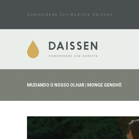
Skip
to
Comunidade Zen-Budista Daissen
content
MUDANDO O NOSSO OLHAR | MONGE GENSHÔ