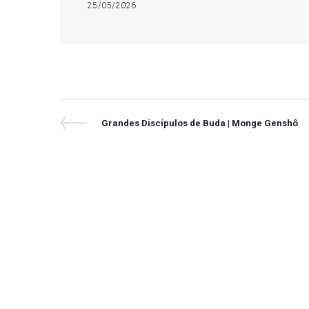
25/05/2026
Navegação
Previous
Grandes Discípulos de Buda | Monge Genshô
Post
de
Post