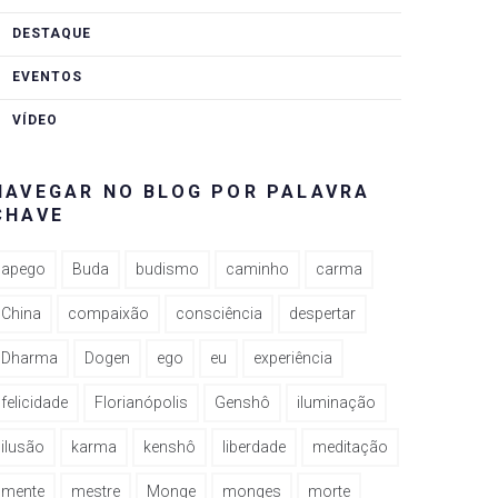
DESTAQUE
EVENTOS
VÍDEO
NAVEGAR NO BLOG POR PALAVRA
CHAVE
apego
Buda
budismo
caminho
carma
China
compaixão
consciência
despertar
Dharma
Dogen
ego
eu
experiência
felicidade
Florianópolis
Genshô
iluminação
ilusão
karma
kenshô
liberdade
meditação
mente
mestre
Monge
monges
morte