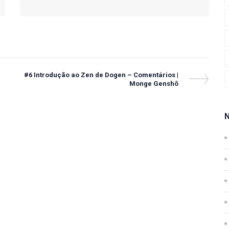
Next
|
#6 Introdução ao Zen de Dogen – Comentários |
Post
Monge Genshô