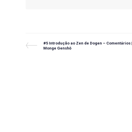
Navegação
Previous
#5 Introdução ao Zen de Dogen – Comentários 
Post
Monge Genshō
de
Post