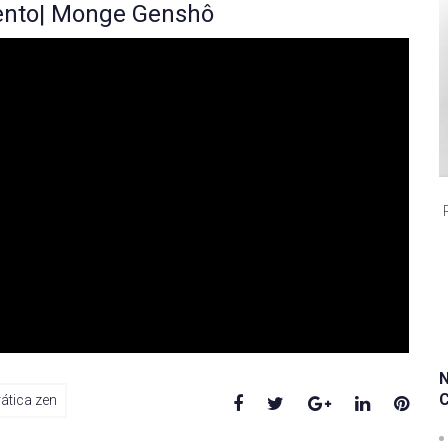
ento| Monge Genshô
Facebook
Twitter
Google+
LinkedIn
Pinte
rática zen