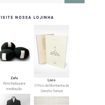
or:
VISITE NOSSA LOJINHA
Zafu
Livro
Almofada para
O Pico da Montanha de
meditação
Gensho Sensei