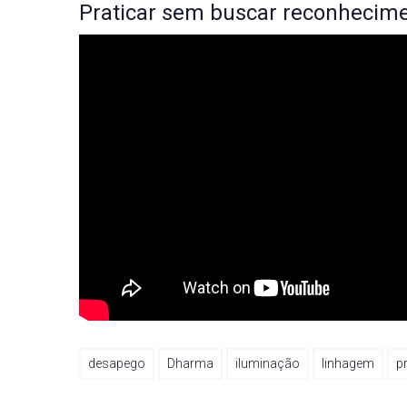
Praticar sem buscar reconhecim
desapego
Dharma
iluminação
linhagem
p