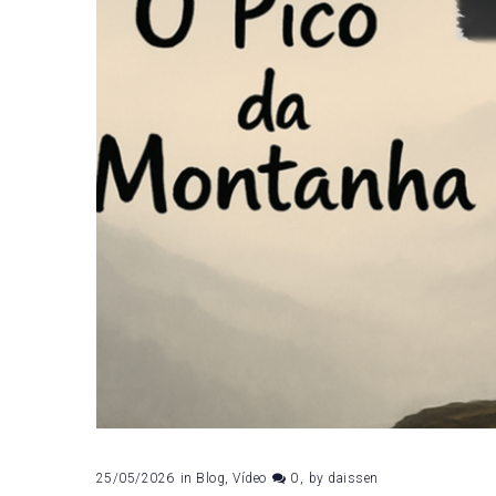
25/05/2026
in
Blog
,
Vídeo
0
by
daissen