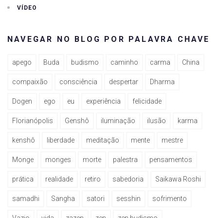
VÍDEO
NAVEGAR NO BLOG POR PALAVRA CHAVE
apego
Buda
budismo
caminho
carma
China
compaixão
consciência
despertar
Dharma
Dogen
ego
eu
experiência
felicidade
Florianópolis
Genshô
iluminação
ilusão
karma
kenshô
liberdade
meditação
mente
mestre
Monge
monges
morte
palestra
pensamentos
prática
realidade
retiro
sabedoria
Saikawa Roshi
samadhi
Sangha
satori
sesshin
sofrimento