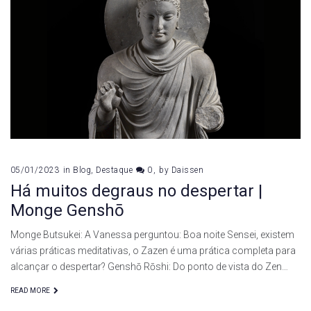
05/01/2023
in
Blog
,
Destaque
0
by
Daissen
Há muitos degraus no despertar |
Monge Genshō
Monge Butsukei: A Vanessa perguntou: Boa noite Sensei, existem
várias práticas meditativas, o Zazen é uma prática completa para
alcançar o despertar? Genshō Rōshi: Do ponto de vista do Zen…
READ MORE