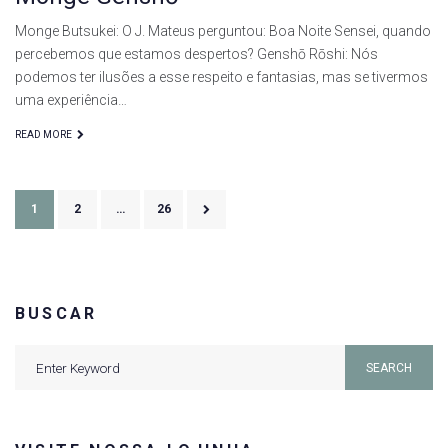
Monge Butsukei: O J. Mateus perguntou: Boa Noite Sensei, quando
percebemos que estamos despertos? Genshō Rōshi: Nós
podemos ter ilusões a esse respeito e fantasias, mas se tivermos
uma experiência…
READ MORE
Paginação
1
2
…
26
de
posts
BUSCAR
Search
SEARCH
for: