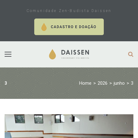
Skip
to
Comunidade Zen-Budista Daissen
content
Home
>
2026
>
junho
>
3
3
Dia:
3