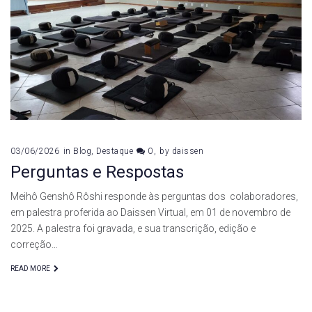
de
junho
de
2026
03/06/2026
in
Blog
,
Destaque
0
by
daissen
Perguntas e Respostas
Meihô Genshô Rôshi responde às perguntas dos colaboradores,
em palestra proferida ao Daissen Virtual, em 01 de novembro de
2025. A palestra foi gravada, e sua transcrição, edição e
correção…
READ MORE