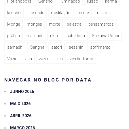
Florianópolis
Genshô
iluminação
ilusão
karma
kenshô
liberdade
meditação
mente
mestre
Monge
monges
morte
palestra
pensamentos
prática
realidade
retiro
sabedoria
Saikawa Roshi
samadhi
Sangha
satori
sesshin
sofrimento
Vazio
vida
zazen
zen
zen budismo
NAVEGAR NO BLOG POR DATA
JUNHO 2026
MAIO 2026
ABRIL 2026
MARÇO 2026