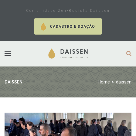
Skip
to
Comunidade Zen-Budista Daissen
content
Home
>
daissen
DAISSEN
Autor:
daissen