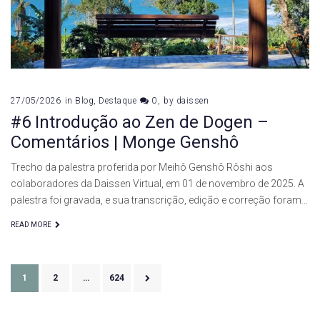
27/05/2026
in
Blog
,
Destaque
0
by
daissen
#6 Introdução ao Zen de Dogen –
Comentários | Monge Genshô
Trecho da palestra proferida por Meihô Genshô Rôshi aos
colaboradores da Daissen Virtual, em 01 de novembro de 2025. A
palestra foi gravada, e sua transcrição, edição e correção foram…
READ MORE
Paginação
1
2
…
624
de
posts