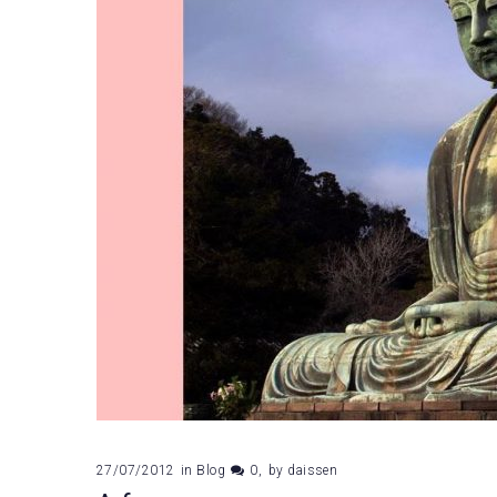
27/07/2012
in
Blog
0
by
daissen