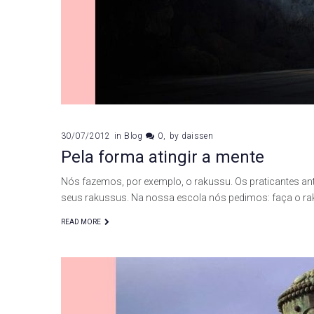
30/07/2012
in
Blog
0
by
daissen
Pela forma atingir a mente
Nós fazemos, por exemplo, o rakussu. Os praticantes ant
seus rakussus. Na nossa escola nós pedimos: faça o r
READ MORE