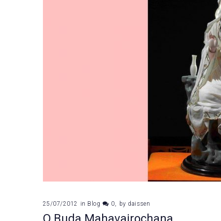
25/07/2012
in
Blog
0
by
daissen
O Buda Mahavairochana