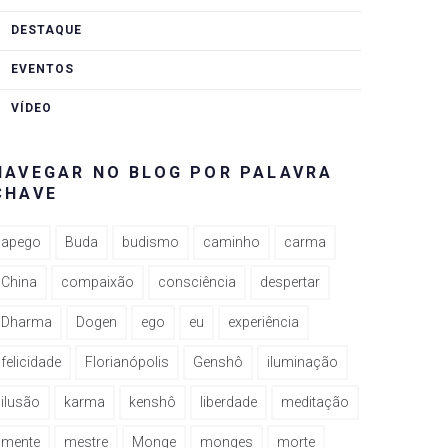
DESTAQUE
EVENTOS
VÍDEO
NAVEGAR NO BLOG POR PALAVRA
CHAVE
apego
Buda
budismo
caminho
carma
China
compaixão
consciência
despertar
Dharma
Dogen
ego
eu
experiência
felicidade
Florianópolis
Genshô
iluminação
ilusão
karma
kenshô
liberdade
meditação
mente
mestre
Monge
monges
morte