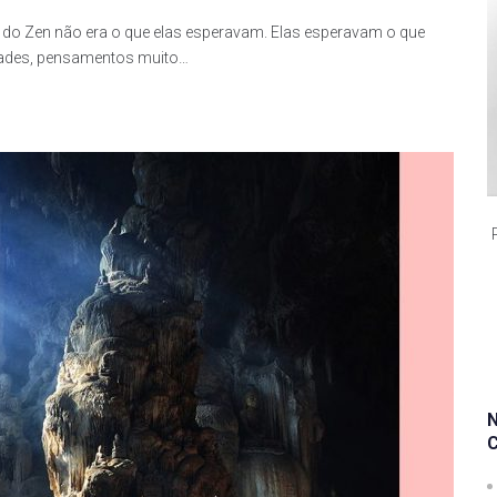
 do Zen não era o que elas esperavam. Elas esperavam o que
idades, pensamentos muito…