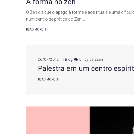
A forma no zen
O Zen diz que o apego à forma e aos rituaís é uma dific
num centro de prática do Zen,…
READ MORE
26/07/2012
in
Blog
0
by
daissen
Palestra em um centro espíri
READ MORE