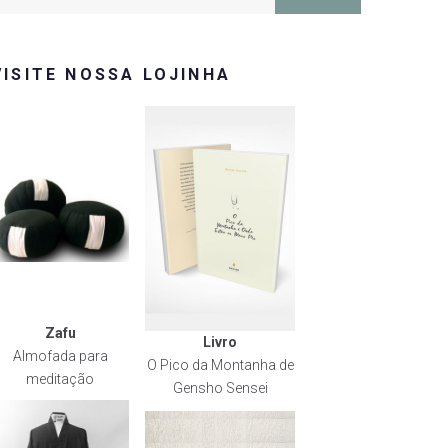
or:
VISITE NOSSA LOJINHA
Zafu
Livro
Almofada para
O Pico da Montanha de
meditação
Gensho Sensei