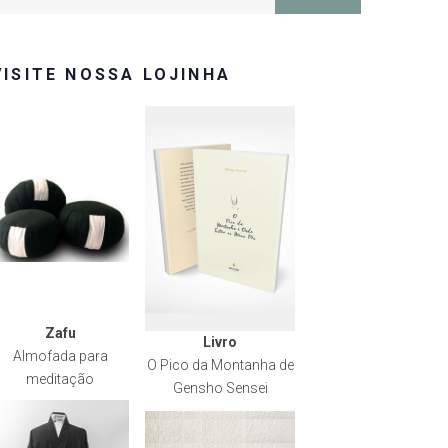
or:
VISITE NOSSA LOJINHA
Zafu
Livro
Almofada para
O Pico da Montanha de
meditação
Gensho Sensei