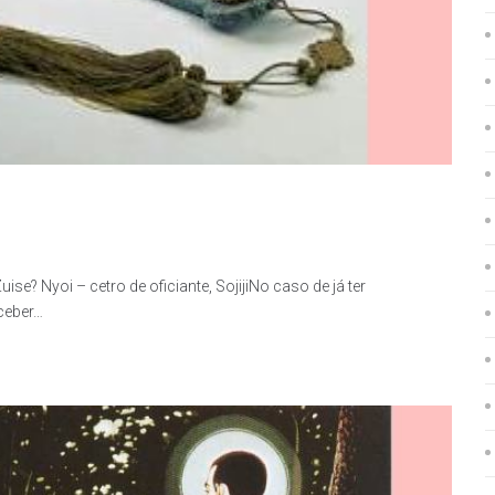
ise? Nyoi – cetro de oficiante, SojijiNo caso de já ter
ceber…