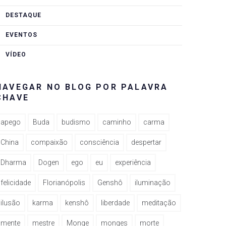
DESTAQUE
EVENTOS
VÍDEO
NAVEGAR NO BLOG POR PALAVRA
CHAVE
apego
Buda
budismo
caminho
carma
China
compaixão
consciência
despertar
Dharma
Dogen
ego
eu
experiência
felicidade
Florianópolis
Genshô
iluminação
ilusão
karma
kenshô
liberdade
meditação
mente
mestre
Monge
monges
morte