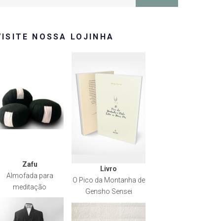
or:
VISITE NOSSA LOJINHA
Zafu
Livro
Almofada para
O Pico da Montanha de
meditação
Gensho Sensei