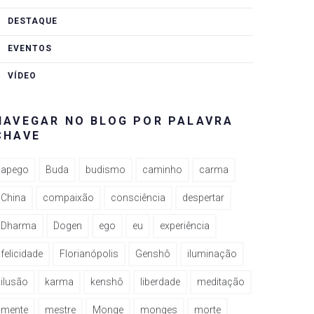
DESTAQUE
EVENTOS
VÍDEO
NAVEGAR NO BLOG POR PALAVRA
CHAVE
apego
Buda
budismo
caminho
carma
China
compaixão
consciência
despertar
Dharma
Dogen
ego
eu
experiência
felicidade
Florianópolis
Genshô
iluminação
ilusão
karma
kenshô
liberdade
meditação
mente
mestre
Monge
monges
morte