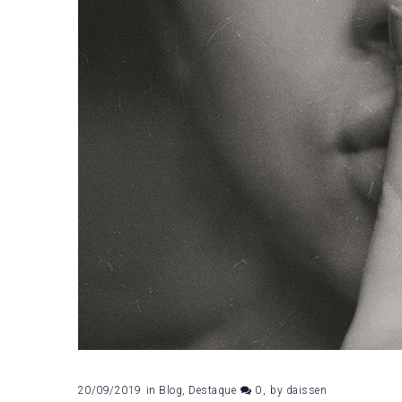
20/09/2019
in
Blog
,
Destaque
0
by
daissen