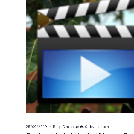
25/09/2019
in
Blog
,
Destaque
0
by
daissen