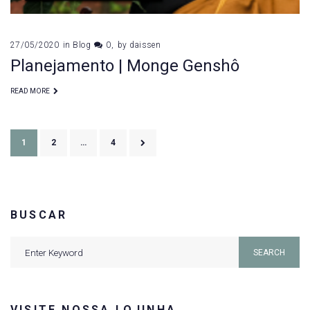
27/05/2020
in
Blog
0
by
daissen
Planejamento | Monge Genshô
READ MORE
Paginação
1
2
…
4
de
posts
BUSCAR
Search
SEARCH
for:
VISITE NOSSA LOJINHA