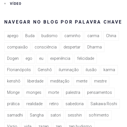
VÍDEO
NAVEGAR NO BLOG POR PALAVRA CHAVE
apego
Buda
budismo
caminho
carma
China
compaixão
consciência
despertar
Dharma
Dogen
ego
eu
experiência
felicidade
Florianópolis
Genshô
iluminação
ilusão
karma
kenshô
liberdade
meditação
mente
mestre
Monge
monges
morte
palestra
pensamentos
prática
realidade
retiro
sabedoria
Saikawa Roshi
samadhi
Sangha
satori
sesshin
sofrimento
Vazio
vida
zazen
zen
zen budismo