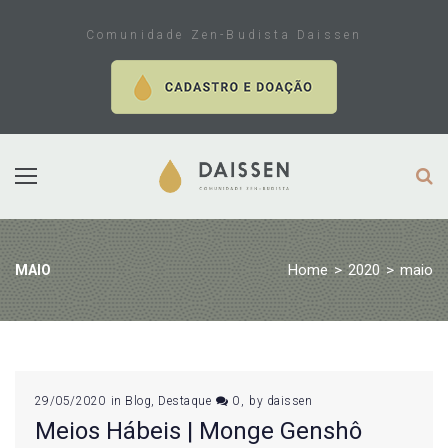
Skip
to
Comunidade Zen-Budista Daissen
content
Home
>
2020
>
maio
MAIO
Mês:
29/05/2020
in
Blog
,
Destaque
0
by
daissen
Meios Hábeis | Monge Genshô
maio