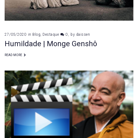
27/05/2020
in
Blog
,
Destaque
0
by
daissen
Humildade | Monge Genshô
READ MORE