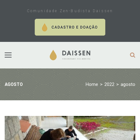
Skip
to
Comunidade Zen-Budista Daissen
content
Home
>
2022
>
agosto
AGOSTO
Mês:
agosto