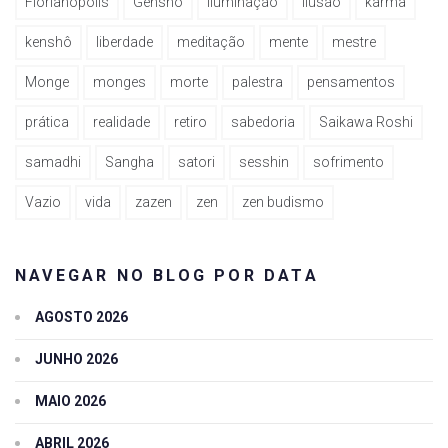
Florianópolis
Genshô
iluminação
ilusão
karma
kenshô
liberdade
meditação
mente
mestre
Monge
monges
morte
palestra
pensamentos
prática
realidade
retiro
sabedoria
Saikawa Roshi
samadhi
Sangha
satori
sesshin
sofrimento
Vazio
vida
zazen
zen
zen budismo
NAVEGAR NO BLOG POR DATA
AGOSTO 2026
JUNHO 2026
MAIO 2026
ABRIL 2026