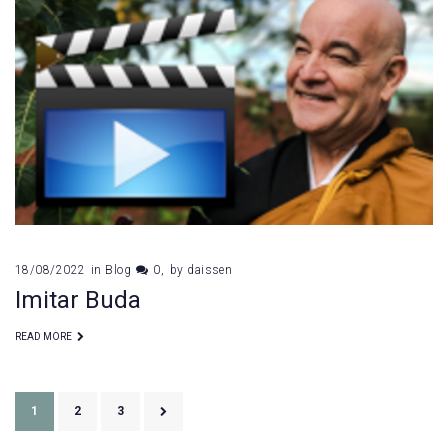
18/08/2022
in
Blog
0
by
daissen
Imitar Buda
READ MORE
Paginação
1
2
3
de