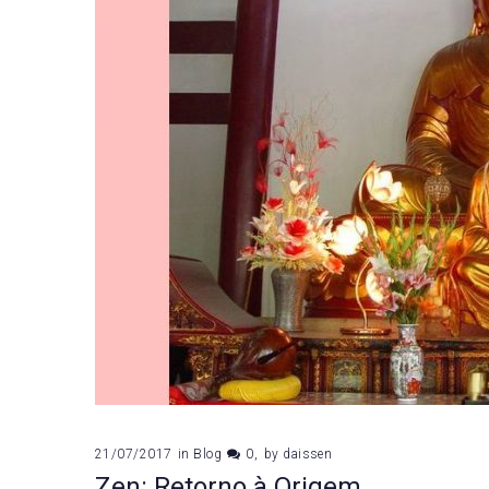
21/07/2017
in
Blog
0
by
daissen
Zen: Retorno à Origem