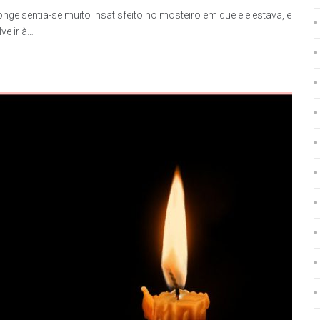
e sentia-se muito insatisfeito no mosteiro em que ele estava, e
ve ir à…