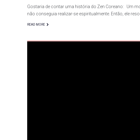
Gostaria de contar uma história do Zen Coreano: Um mong
não conseguia realizar-se espiritualmente. Então, ele resol
READ MORE