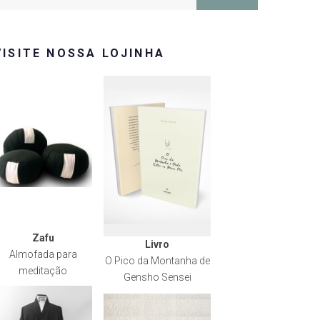
or:
VISITE NOSSA LOJINHA
Zafu
Livro
Almofada para
O Pico da Montanha de
meditação
Gensho Sensei