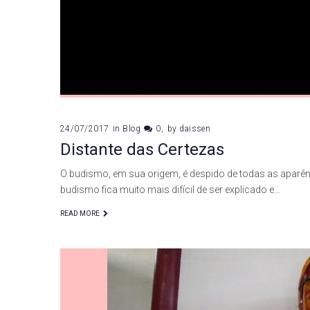
24/07/2017
in
Blog
0
by
daissen
Distante das Certezas
O budismo, em sua origem, é despido de todas as aparênc
budismo fica muito mais difícil de ser explicado e…
READ MORE