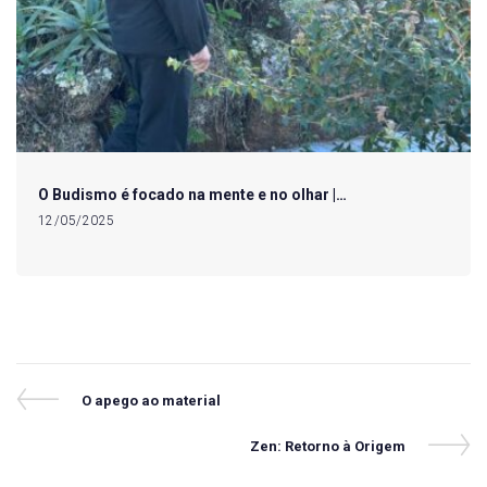
O Budismo é focado na mente e no olhar |…
12/05/2025
Navegação
Previous
O apego ao material
Post
de
Next
Zen: Retorno à Origem
Post
Post