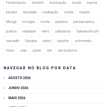
Florianópolis
Genshô
iluminação
ilusão
karma
kenshô
liberdade
meditação
mente
mestre
Monge
monges
morte
palestra
pensamentos
prática
realidade
retiro
sabedoria
Saikawa Roshi
samadhi
Sangha
satori
sesshin
sofrimento
Vazio
vida
zazen
zen
zen budismo
NAVEGAR NO BLOG POR DATA
AGOSTO 2026
JUNHO 2026
MAIO 2026