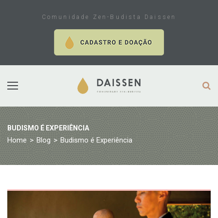
Skip
to
Comunidade Zen-Budista Daissen
content
BUDISMO É EXPERIÊNCIA
Home
>
Blog
>
Budismo é Experiência