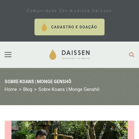
Skip
to
Comunidade Zen-Budista Daissen
content
SOBRE KOANS | MONGE GENSHÔ
Home
>
Blog
>
Sobre Koans | Monge Genshô