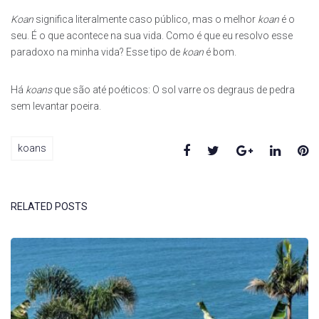
Koan
significa literalmente caso público, mas o melhor
koan
é o
seu. É o que acontece na sua vida. Como é que eu resolvo esse
paradoxo na minha vida? Esse tipo de
koan
é bom.
Há
koans
que são até poéticos: O sol varre os degraus de pedra
sem levantar poeira.
Facebook
Twitter
Google+
Linked
Pi
koans
RELATED POSTS