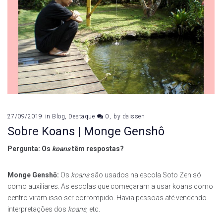
27/09/2019
in
Blog
,
Destaque
0
by
daissen
Sobre Koans | Monge Genshô
Pergunta: Os
koans
têm respostas?
Monge Genshō:
Os
koans
são usados na escola Soto Zen só
como auxiliares. As escolas que começaram a usar koans como
centro viram isso ser corrompido. Havia pessoas até vendendo
interpretações dos
koans
, etc.