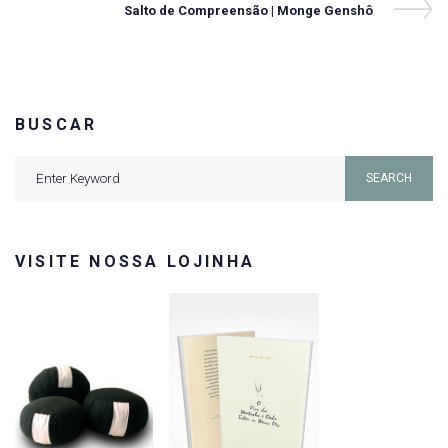
de
Next
Salto de Compreensão | Monge Genshô
Post
Post
BUSCAR
Search
SEARCH
for:
VISITE NOSSA LOJINHA