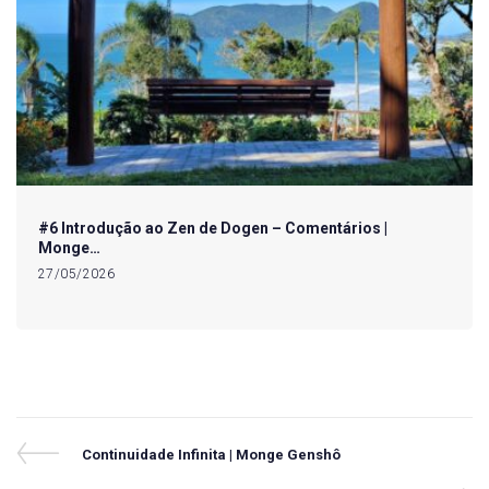
#6 Introdução ao Zen de Dogen – Comentários |
Monge…
27/05/2026
Navegação
Previous
Continuidade Infinita | Monge Genshô
Post