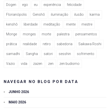
Dogen
ego
eu
experiência
felicidade
Florianópolis
Genshô
iluminação
ilusão
karma
kenshô
liberdade
meditação
mente
mestre
Monge
monges
morte
palestra
pensamentos
prática
realidade
retiro
sabedoria
Saikawa Roshi
samadhi
Sangha
satori
sesshin
sofrimento
Vazio
vida
zazen
zen
zen budismo
NAVEGAR NO BLOG POR DATA
JUNHO 2026
MAIO 2026