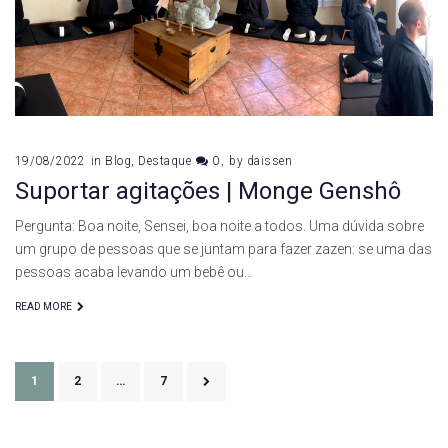
19/08/2022
in
Blog
,
Destaque
0
by
daissen
Suportar agitações | Monge Genshô
Pergunta: Boa noite, Sensei, boa noite a todos. Uma dúvida sobre
um grupo de pessoas que se juntam para fazer zazen: se uma das
pessoas acaba levando um bebê ou…
READ MORE
Paginação
1
2
…
7
de
posts