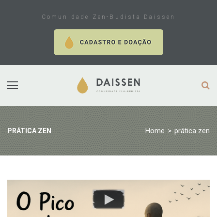
Skip
to
Comunidade Zen-Budista Daissen
content
Home
>
prática zen
PRÁTICA ZEN
Tag:
prática