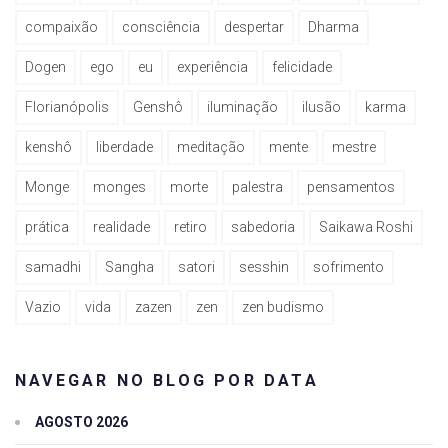
compaixão
consciência
despertar
Dharma
Dogen
ego
eu
experiência
felicidade
Florianópolis
Genshô
iluminação
ilusão
karma
kenshô
liberdade
meditação
mente
mestre
Monge
monges
morte
palestra
pensamentos
prática
realidade
retiro
sabedoria
Saikawa Roshi
samadhi
Sangha
satori
sesshin
sofrimento
Vazio
vida
zazen
zen
zen budismo
NAVEGAR NO BLOG POR DATA
AGOSTO 2026