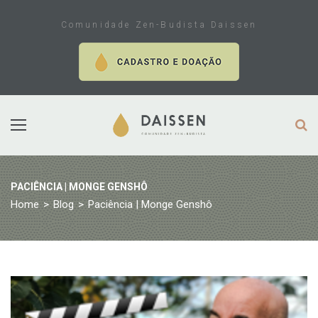
Skip
to
Comunidade Zen-Budista Daissen
content
PACIÊNCIA | MONGE GENSHÔ
Home
>
Blog
>
Paciência | Monge Genshô