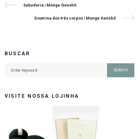
Navegação
Previous
Sabedoria | Monge Genshô
Post
de
Next
Doutrina dos três corpos | Monge Genshô
Post
Post
BUSCAR
Search
SEARCH
for:
VISITE NOSSA LOJINHA