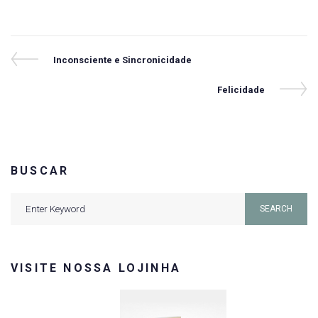
Navegação
Previous
Inconsciente e Sincronicidade
Post
de
Next
Felicidade
Post
Post
BUSCAR
Search
SEARCH
for:
VISITE NOSSA LOJINHA