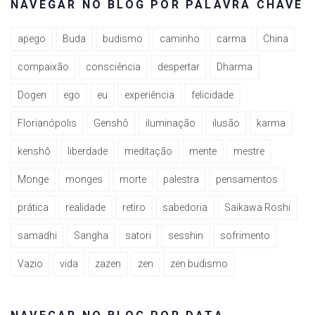
NAVEGAR NO BLOG POR PALAVRA CHAVE
apego
Buda
budismo
caminho
carma
China
compaixão
consciência
despertar
Dharma
Dogen
ego
eu
experiência
felicidade
Florianópolis
Genshô
iluminação
ilusão
karma
kenshô
liberdade
meditação
mente
mestre
Monge
monges
morte
palestra
pensamentos
prática
realidade
retiro
sabedoria
Saikawa Roshi
samadhi
Sangha
satori
sesshin
sofrimento
Vazio
vida
zazen
zen
zen budismo