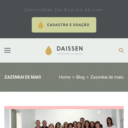
Skip
to
Comunidade Zen-Budista Daissen
content
Home
>
Blog
>
Zazenkai de maio
ZAZENKAI DE MAIO