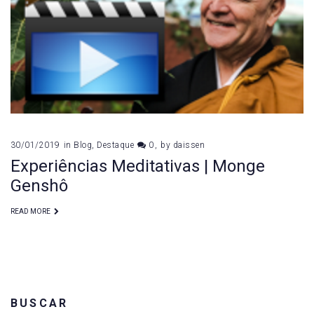
de
janeiro
de
2019
30/01/2019
in
Blog
,
Destaque
0
by
daissen
Experiências Meditativas | Monge
Genshô
READ MORE
BUSCAR