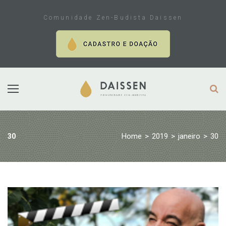
Skip
to
Comunidade Zen-Budista Daissen
content
Home
>
2019
>
janeiro
>
30
30
Dia:
30