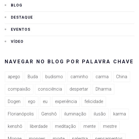
BLOG
DESTAQUE
EVENTOS
VÍDEO
NAVEGAR NO BLOG POR PALAVRA CHAVE
apego
Buda
budismo
caminho
carma
China
compaixão
consciência
despertar
Dharma
Dogen
ego
eu
experiência
felicidade
Florianópolis
Genshô
iluminação
ilusão
karma
kenshô
liberdade
meditação
mente
mestre
Monge
monges
morte
palestra
pensamentos