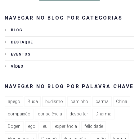
NAVEGAR NO BLOG POR CATEGORIAS
BLOG
DESTAQUE
EVENTOS
VÍDEO
NAVEGAR NO BLOG POR PALAVRA CHAVE
apego
Buda
budismo
caminho
carma
China
compaixão
consciência
despertar
Dharma
Dogen
ego
eu
experiência
felicidade
Florianópolis
Genshô
iluminação
ilusão
karma