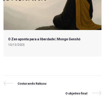
O Zen aponta para a liberdade | Monge Genshō
10/12/2025
Navegação
Previous
Costurando Rakusu
Post
de
Next
O objetivo final
Post
Post