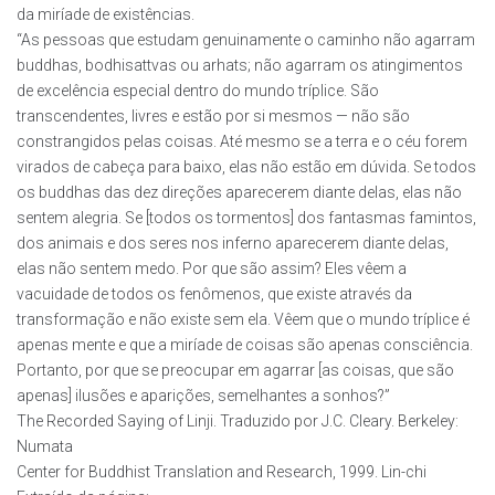
da miríade de existências.
“As pessoas que estudam genuinamente o caminho não agarram
buddhas, bodhisattvas ou arhats; não agarram os atingimentos
de excelência especial dentro do mundo tríplice. São
transcendentes, livres e estão por si mesmos — não são
constrangidos pelas coisas. Até mesmo se a terra e o céu forem
virados de cabeça para baixo, elas não estão em dúvida. Se todos
os buddhas das dez direções aparecerem diante delas, elas não
sentem alegria. Se [todos os tormentos] dos fantasmas famintos,
dos animais e dos seres nos inferno aparecerem diante delas,
elas não sentem medo. Por que são assim? Eles vêem a
vacuidade de todos os fenômenos, que existe através da
transformação e não existe sem ela. Vêem que o mundo tríplice é
apenas mente e que a miríade de coisas são apenas consciência.
Portanto, por que se preocupar em agarrar [as coisas, que são
apenas] ilusões e aparições, semelhantes a sonhos?”
The Recorded Saying of Linji. Traduzido por J.C. Cleary. Berkeley:
Numata
Center for Buddhist Translation and Research, 1999. Lin-chi