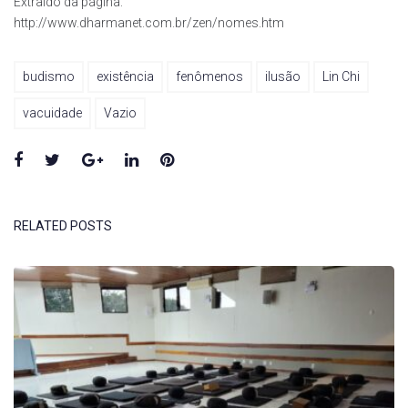
Extraído da página:
http://www.dharmanet.com.br/zen/nomes.htm
budismo
existência
fenômenos
ilusão
Lin Chi
vacuidade
Vazio
Facebook
Twitter
Google+
LinkedIn
Pinterest
RELATED POSTS