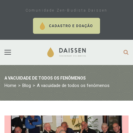
Skip
to
Comunidade Zen-Budista Daissen
content
A VACUIDADE DE TODOS OS FENÔMENOS
Home
>
Blog
>
A vacuidade de todos os fenômenos