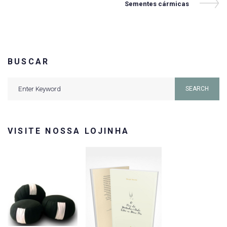
Next
Sementes cármicas
Post
Post
BUSCAR
Search
SEARCH
for:
VISITE NOSSA LOJINHA