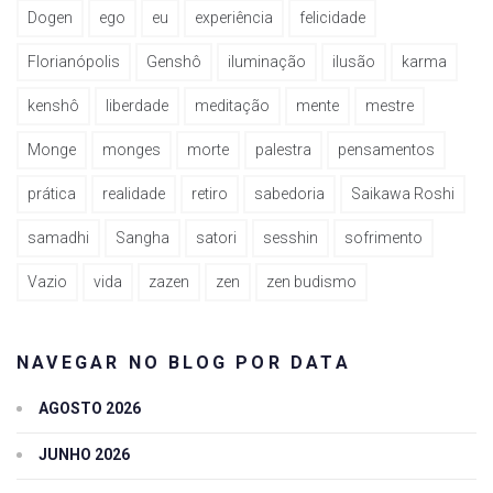
Dogen
ego
eu
experiência
felicidade
Florianópolis
Genshô
iluminação
ilusão
karma
kenshô
liberdade
meditação
mente
mestre
Monge
monges
morte
palestra
pensamentos
prática
realidade
retiro
sabedoria
Saikawa Roshi
samadhi
Sangha
satori
sesshin
sofrimento
Vazio
vida
zazen
zen
zen budismo
NAVEGAR NO BLOG POR DATA
AGOSTO 2026
JUNHO 2026