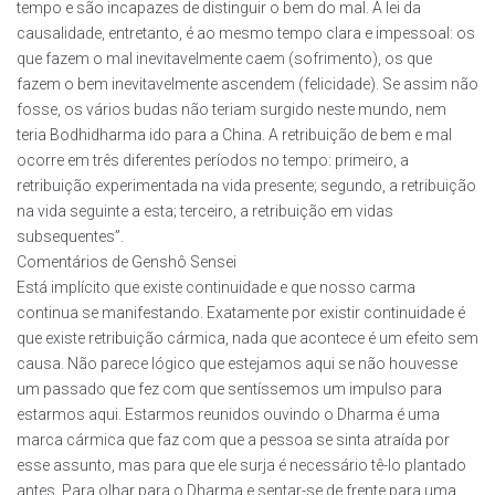
tempo e são incapazes de distinguir o bem do mal. A lei da
causalidade, entretanto, é ao mesmo tempo clara e impessoal: os
que fazem o mal inevitavelmente caem (sofrimento), os que
fazem o bem inevitavelmente ascendem (felicidade). Se assim não
fosse, os vários budas não teriam surgido neste mundo, nem
teria Bodhidharma ido para a China. A retribuição de bem e mal
ocorre em três diferentes períodos no tempo: primeiro, a
retribuição experimentada na vida presente; segundo, a retribuição
na vida seguinte a esta; terceiro, a retribuição em vidas
subsequentes”.
Comentários de Genshô Sensei
Está implícito que existe continuidade e que nosso carma
continua se manifestando. Exatamente por existir continuidade é
que existe retribuição cármica, nada que acontece é um efeito sem
causa. Não parece lógico que estejamos aqui se não houvesse
um passado que fez com que sentíssemos um impulso para
estarmos aqui. Estarmos reunidos ouvindo o Dharma é uma
marca cármica que faz com que a pessoa se sinta atraída por
esse assunto, mas para que ele surja é necessário tê-lo plantado
antes. Para olhar para o Dharma e sentar-se de frente para uma