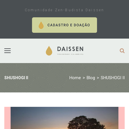
Skip
to
Comunidade Zen-Budista Daissen
content
Home
>
Blog
>
SHUSHOGI II
SHUSHOGI II