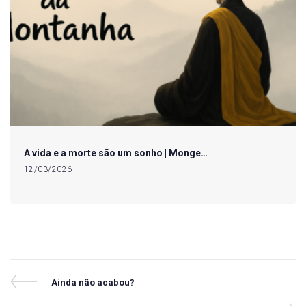
A vida e a morte são um sonho | Monge…
12/03/2026
Navegação
Previous
Ainda não acabou?
Post
de