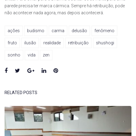
parede precisa ter marca cármica. Sempre há retribuição, pode
não acontecer nada agora, mas depois acontecerá.
ações
budismo
carma
delusão
fenômeno
fruto
ilusão
realidade
retribuição
shushogi
sonho
vida
zen
Facebook
Twitter
Google+
LinkedIn
Pinterest
RELATED POSTS