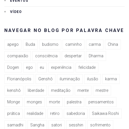
EVENTOS
VÍDEO
NAVEGAR NO BLOG POR PALAVRA CHAVE
apego
Buda
budismo
caminho
carma
China
compaixão
consciência
despertar
Dharma
Dogen
ego
eu
experiência
felicidade
Florianópolis
Genshô
iluminação
ilusão
karma
kenshô
liberdade
meditação
mente
mestre
Monge
monges
morte
palestra
pensamentos
prática
realidade
retiro
sabedoria
Saikawa Roshi
samadhi
Sangha
satori
sesshin
sofrimento