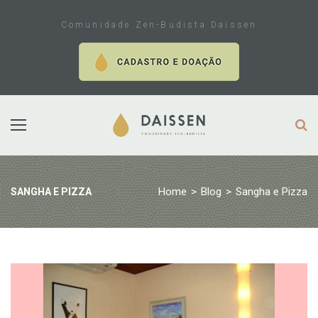
Skip
to
Comunidade Zen-Budista Daissen
content
Home
>
Blog
>
Sangha e Pizza
SANGHA E PIZZA