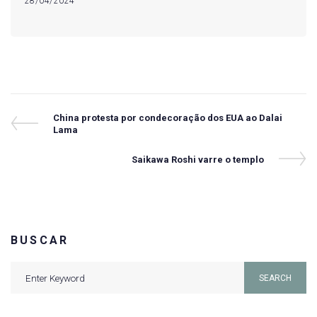
28/04/2024
Navegação
Previous
China protesta por condecoração dos EUA ao Dalai
Post
Lama
de
Post
Next
Saikawa Roshi varre o templo
Post
BUSCAR
Search
SEARCH
for: