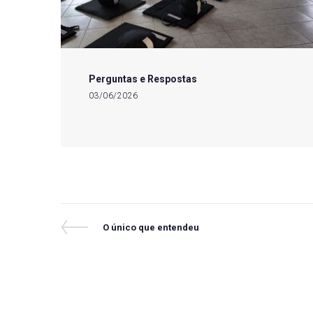
Perguntas e Respostas
03/06/2026
Navegação
Previous
O único que entendeu
Post
de
Post