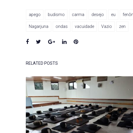
apego
budismo
carma
desejo
eu
fenô
Nagarjuna
ondas
vacuidade
Vazio
zen
Facebook
Twitter
Google+
LinkedIn
Pinterest
RELATED POSTS