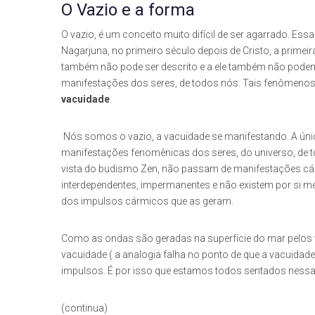
O Vazio e a forma
O vazio, é um conceito muito difícil de ser agarrado. Ess
Nagarjuna, no primeiro século depois de Cristo, a prime
também não pode ser descrito e a ele também não pode
manifestações dos seres, de todos nós. Tais fenômenos 
vacuidade
.
Nós somos o vazio, a vacuidade se manifestando. A únic
manifestações fenomênicas dos seres, do universo, de 
vista do budismo Zen, não passam de manifestações cármi
interdependentes, impermanentes e não existem por si m
dos impulsos cármicos que as geram.
Como as ondas são geradas na superfície do mar pelos
vacuidade ( a analogia falha no ponto de que a vacuidad
impulsos. É por isso que estamos todos sentados nessa
(continua)