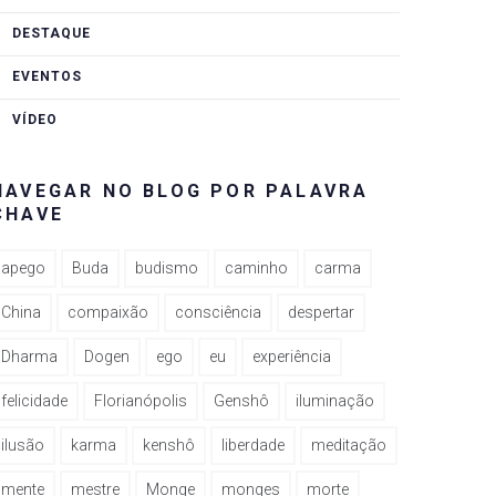
DESTAQUE
EVENTOS
VÍDEO
NAVEGAR NO BLOG POR PALAVRA
CHAVE
apego
Buda
budismo
caminho
carma
China
compaixão
consciência
despertar
Dharma
Dogen
ego
eu
experiência
felicidade
Florianópolis
Genshô
iluminação
ilusão
karma
kenshô
liberdade
meditação
mente
mestre
Monge
monges
morte