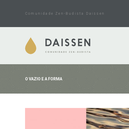
Skip
to
Comunidade Zen-Budista Daissen
content
O VAZIO E A FORMA