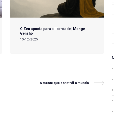
O Zen aponta para a liberdade | Monge
Genshō
10/12/2025
Next
A mente que constrói o mundo
Post