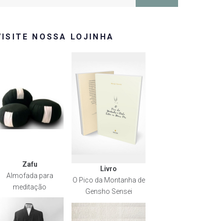
or:
VISITE NOSSA LOJINHA
Zafu
Livro
Almofada para
O Pico da Montanha de
meditação
Gensho Sensei