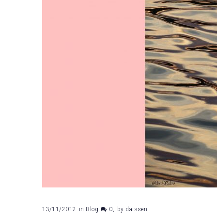
13/11/2012
in
Blog
0
by
daissen