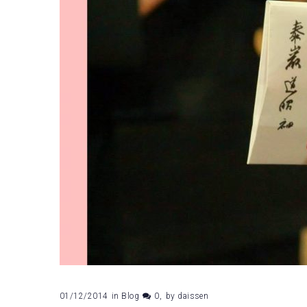
01/12/2014
in
Blog
0
by
daissen