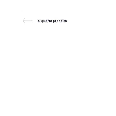
Navegação
Previous
O quarto preceito
Post
de
Post