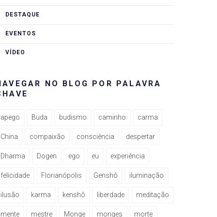
DESTAQUE
EVENTOS
VÍDEO
NAVEGAR NO BLOG POR PALAVRA
CHAVE
apego
Buda
budismo
caminho
carma
China
compaixão
consciência
despertar
Dharma
Dogen
ego
eu
experiência
felicidade
Florianópolis
Genshô
iluminação
ilusão
karma
kenshô
liberdade
meditação
mente
mestre
Monge
monges
morte