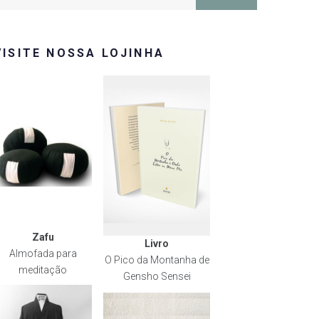
or:
VISITE NOSSA LOJINHA
Zafu
Livro
Almofada para
O Pico da Montanha de
meditação
Gensho Sensei