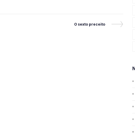
Next
O sexto preceito
Post