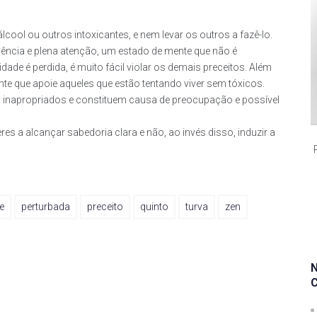
cool ou outros intoxicantes, e nem levar os outros a fazê-lo.
iência e plena atenção, um estado de mente que não é
ade é perdida, é muito fácil violar os demais preceitos. Além
e que apoie aqueles que estão tentando viver sem tóxicos.
o inapropriados e constituem causa de preocupação e possível
s a alcançar sabedoria clara e não, ao invés disso, induzir a
e
perturbada
preceito
quinto
turva
zen