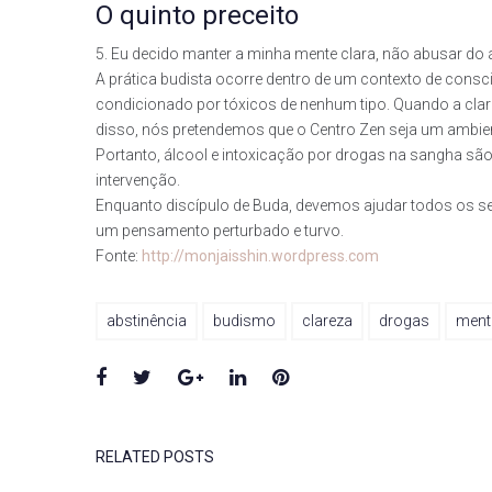
O quinto preceito
5. Eu decido manter a minha mente clara, não abusar do ál
A prática budista ocorre dentro de um contexto de consc
condicionado por tóxicos de nenhum tipo. Quando a clarid
disso, nós pretendemos que o Centro Zen seja um ambient
Portanto, álcool e intoxicação por drogas na sangha sã
intervenção.
Enquanto discípulo de Buda, devemos ajudar todos os sere
um pensamento perturbado e turvo.
Fonte:
http://monjaisshin.wordpress.com
abstinência
budismo
clareza
drogas
ment
Facebook
Twitter
Google+
LinkedIn
Pinterest
RELATED POSTS