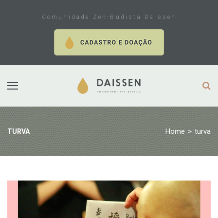
Skip
to
Comunidade Zen-Budista Daissen
content
Home
>
turva
TURVA
Tag:
turva