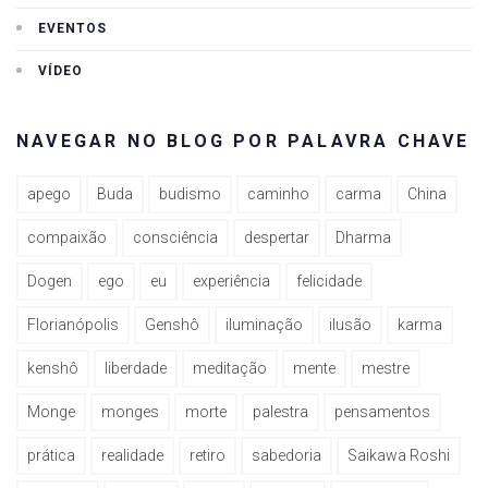
EVENTOS
VÍDEO
NAVEGAR NO BLOG POR PALAVRA CHAVE
apego
Buda
budismo
caminho
carma
China
compaixão
consciência
despertar
Dharma
Dogen
ego
eu
experiência
felicidade
Florianópolis
Genshô
iluminação
ilusão
karma
kenshô
liberdade
meditação
mente
mestre
Monge
monges
morte
palestra
pensamentos
prática
realidade
retiro
sabedoria
Saikawa Roshi