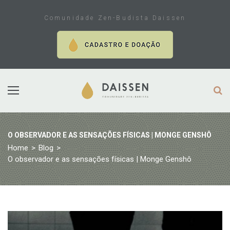
Skip
to
Comunidade Zen-Budista Daissen
content
O OBSERVADOR E AS SENSAÇÕES FÍSICAS | MONGE GENSHÔ
Home
>
Blog
>
O observador e as sensações físicas | Monge Genshô