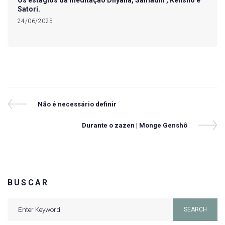
Os estágios da meditação Dhyana, Samadhi , Kenshô e
Satori.
24/06/2025
Navegação
Previous
Não é necessário definir
Post
de
Next
Durante o zazen | Monge Genshô
Post
Post
BUSCAR
Search
SEARCH
for: