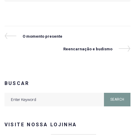
Navegação
Previous
O momento presente
Post
de
Next
Reencarnação e budismo
Post
Post
BUSCAR
Search
SEARCH
for:
VISITE NOSSA LOJINHA