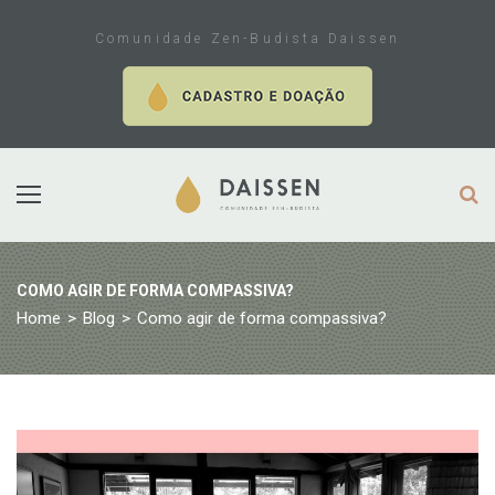
Skip
to
Comunidade Zen-Budista Daissen
content
COMO AGIR DE FORMA COMPASSIVA?
Home
>
Blog
>
Como agir de forma compassiva?