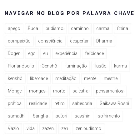
NAVEGAR NO BLOG POR PALAVRA CHAVE
apego
Buda
budismo
caminho
carma
China
compaixão
consciência
despertar
Dharma
Dogen
ego
eu
experiência
felicidade
Florianópolis
Genshô
iluminação
ilusão
karma
kenshô
liberdade
meditação
mente
mestre
Monge
monges
morte
palestra
pensamentos
prática
realidade
retiro
sabedoria
Saikawa Roshi
samadhi
Sangha
satori
sesshin
sofrimento
Vazio
vida
zazen
zen
zen budismo