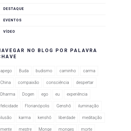
DESTAQUE
EVENTOS
VÍDEO
NAVEGAR NO BLOG POR PALAVRA
CHAVE
apego
Buda
budismo
caminho
carma
China
compaixão
consciência
despertar
Dharma
Dogen
ego
eu
experiência
felicidade
Florianópolis
Genshô
iluminação
ilusão
karma
kenshô
liberdade
meditação
mente
mestre
Monge
monges
morte