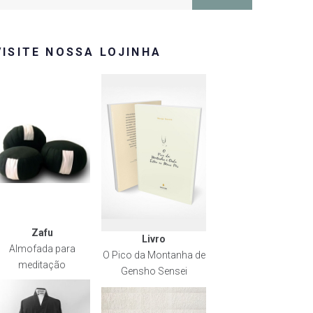
or:
VISITE NOSSA LOJINHA
Zafu
Livro
Almofada para
O Pico da Montanha de
meditação
Gensho Sensei