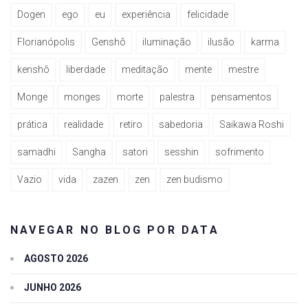
Dogen
ego
eu
experiência
felicidade
Florianópolis
Genshô
iluminação
ilusão
karma
kenshô
liberdade
meditação
mente
mestre
Monge
monges
morte
palestra
pensamentos
prática
realidade
retiro
sabedoria
Saikawa Roshi
samadhi
Sangha
satori
sesshin
sofrimento
Vazio
vida
zazen
zen
zen budismo
NAVEGAR NO BLOG POR DATA
AGOSTO 2026
JUNHO 2026