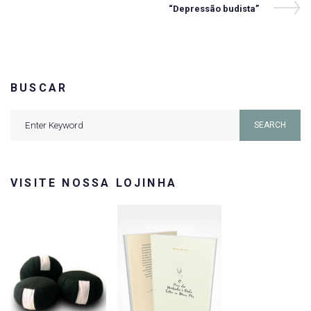
de
Next
“Depressão budista”
Post
Post
BUSCAR
Search
SEARCH
for:
VISITE NOSSA LOJINHA