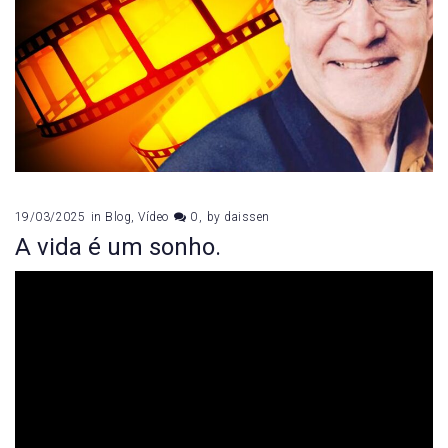
19/03/2025
in
Blog
,
Vídeo
0
by
daissen
A vida é um sonho.