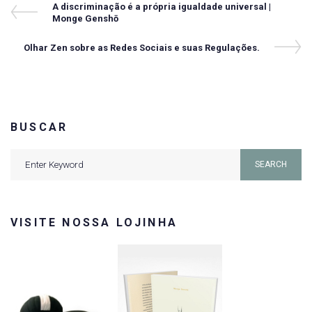
Navegação
Previous
A discriminação é a própria igualdade universal |
Post
Monge Genshō
de
Post
Next
Olhar Zen sobre as Redes Sociais e suas Regulações.
Post
BUSCAR
Search
SEARCH
for:
VISITE NOSSA LOJINHA