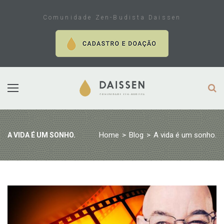
Skip
to
Comunidade Zen-Budista Daissen
content
Home
>
Blog
>
A vida é um sonho.
A VIDA É UM SONHO.