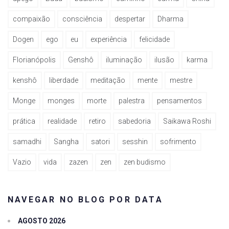
compaixão
consciência
despertar
Dharma
Dogen
ego
eu
experiência
felicidade
Florianópolis
Genshô
iluminação
ilusão
karma
kenshô
liberdade
meditação
mente
mestre
Monge
monges
morte
palestra
pensamentos
prática
realidade
retiro
sabedoria
Saikawa Roshi
samadhi
Sangha
satori
sesshin
sofrimento
Vazio
vida
zazen
zen
zen budismo
NAVEGAR NO BLOG POR DATA
AGOSTO 2026