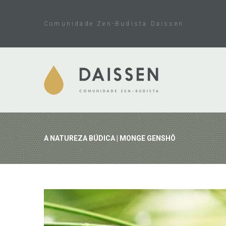
Skip
to
Comunidade Zen-Budista Daissen
content
A NATUREZA BÚDICA | MONGE GENSHÔ