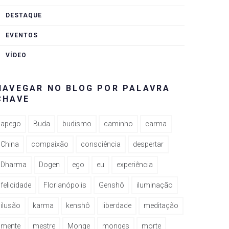
DESTAQUE
EVENTOS
VÍDEO
rest
NAVEGAR NO BLOG POR PALAVRA
CHAVE
apego
Buda
budismo
caminho
carma
China
compaixão
consciência
despertar
Dharma
Dogen
ego
eu
experiência
felicidade
Florianópolis
Genshô
iluminação
ilusão
karma
kenshô
liberdade
meditação
mente
mestre
Monge
monges
morte