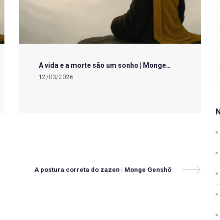
A vida e a morte são um sonho | Monge…
12/03/2026
Next
A postura correta do zazen | Monge Genshô
Post