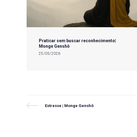
Praticar sem buscar reconhecimento|
Monge Genshô
25/05/2026
Navegação
Previous
Estresse | Monge Genshô
Post
de
Post