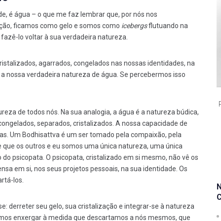
de, é água – o que me faz lembrar que, por nós nos
ração, ficamos como gelo e somos como
icebergs
flutuando na
fazê-lo voltar à sua verdadeira natureza.
ristalizados, agarrados, congelados nas nossas identidades, na
 a nossa verdadeira natureza de água. Se percebermos isso
reza de todos nós. Na sua analogia, a água é a natureza búdica,
ngelados, separados, cristalizados. A nossa capacidade de
vas. Um Bodhisattva é um ser tomado pela compaixão, pela
 que os outros e eu somos uma única natureza, uma única
 do psicopata. O psicopata, cristalizado em si mesmo, não vê os
nsa em si, nos seus projetos pessoais, na sua identidade. Os
rtá-los.
e: derreter seu gelo, sua cristalização e integrar-se à natureza
ramos enxergar à medida que descartamos a nós mesmos, que