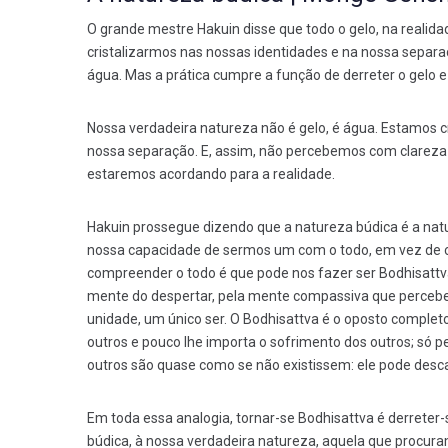
O grande mestre Hakuin disse que todo o gelo, na realida
cristalizarmos nas nossas identidades e na nossa sepa
água. Mas a prática cumpre a função de derreter o gelo e 
Nossa verdadeira natureza não é gelo, é água. Estamos c
nossa separação. E, assim, não percebemos com clareza
estaremos acordando para a realidade.
Hakuin prossegue dizendo que a natureza búdica é a natu
nossa capacidade de sermos um com o todo, em vez de co
compreender o todo é que pode nos fazer ser Bodhisatt
mente do despertar, pela mente compassiva que percebe
unidade, um único ser. O Bodhisattva é o oposto completo
outros e pouco lhe importa o sofrimento dos outros; só pe
outros são quase como se não existissem: ele pode desca
Em toda essa analogia, tornar-se Bodhisattva é derreter-s
búdica, à nossa verdadeira natureza, aquela que procu