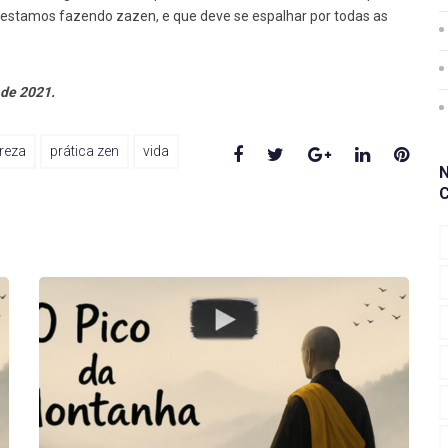
stamos fazendo zazen, e que deve se espalhar por todas as
 de 2021.
Facebook
Twitter
Google+
LinkedIn
Pinte
reza
prática zen
vida