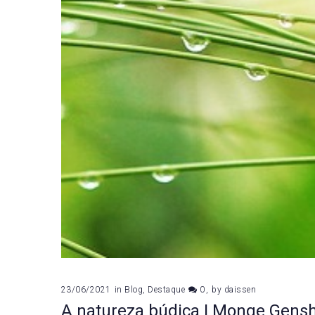
23/06/2021
in
Blog
,
Destaque
0
by
daissen
A natureza búdica | Monge Gens