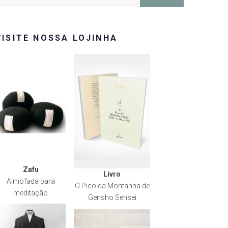
or:
VISITE NOSSA LOJINHA
Zafu
Livro
Almofada para
O Pico da Montanha de
meditação
Gensho Sensei