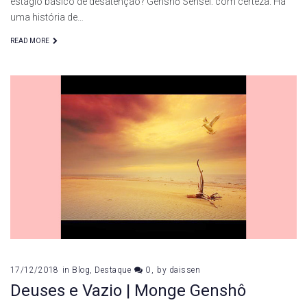
estágio básico de desatenção? Genshō Sensei: com certeza. Há
uma história de…
READ MORE
17/12/2018
in
Blog
,
Destaque
0
by
daissen
Deuses e Vazio | Monge Genshô