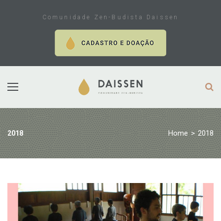
Skip
to
Comunidade Zen-Budista Daissen
content
Home
>
2018
2018
Ano:
2018