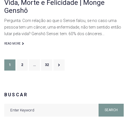
Vida, Morte e Felicidade | Monge
Genshô
Pergunta: Com relação ao que o Sensei falou, se no caso uma
pessoa tem um câncer, uma enfermidade, não tem sentido então
lutar pela vida? Genshō Sensei: tem. 60% dos cânceres…
READ MORE
Paginação
1
2
…
32
de
posts
BUSCAR
Search
SEARCH
for: