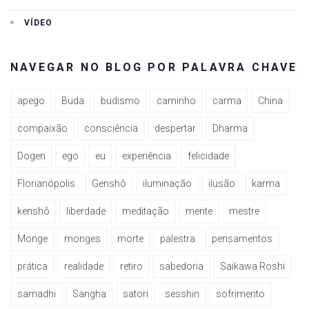
VÍDEO
NAVEGAR NO BLOG POR PALAVRA CHAVE
apego
Buda
budismo
caminho
carma
China
compaixão
consciência
despertar
Dharma
Dogen
ego
eu
experiência
felicidade
Florianópolis
Genshô
iluminação
ilusão
karma
kenshô
liberdade
meditação
mente
mestre
Monge
monges
morte
palestra
pensamentos
prática
realidade
retiro
sabedoria
Saikawa Roshi
samadhi
Sangha
satori
sesshin
sofrimento