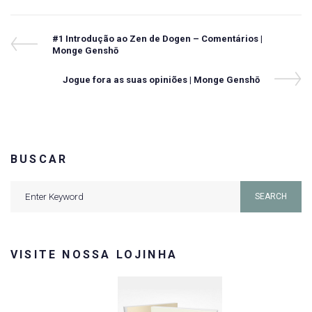
Navegação
Previous
#1 Introdução ao Zen de Dogen – Comentários |
Post
Monge Genshō
de
Post
Next
Jogue fora as suas opiniões | Monge Genshō
Post
BUSCAR
Search
SEARCH
for:
VISITE NOSSA LOJINHA