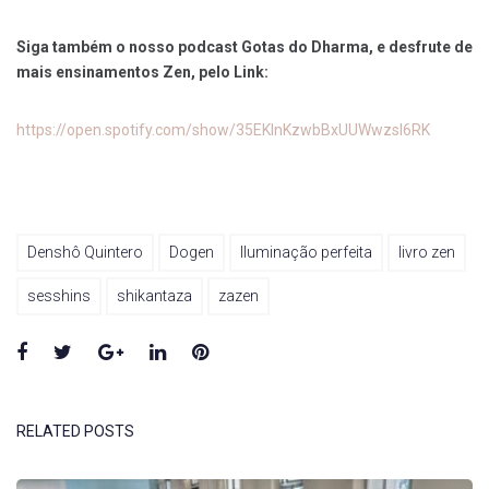
Siga também o nosso podcast Gotas do Dharma, e desfrute de
mais ensinamentos Zen, pelo Link:
https://open.spotify.com/show/35EKlnKzwbBxUUWwzsl6RK
Denshô Quintero
Dogen
Iluminação perfeita
livro zen
sesshins
shikantaza
zazen
Facebook
Twitter
Google+
LinkedIn
Pinterest
RELATED POSTS