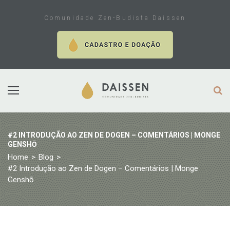
Skip
to
Comunidade Zen-Budista Daissen
content
#2 INTRODUÇÃO AO ZEN DE DOGEN – COMENTÁRIOS | MONGE
GENSHŌ
Home
>
Blog
>
#2 Introdução ao Zen de Dogen – Comentários | Monge
Genshō