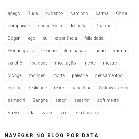
apego
Buda
budismo
caminho
carma
China
compaixão
consciência
despertar
Dharma
Dogen
ego
eu
experiência
felicidade
Florianópolis
Genshô
iluminação
ilusão
karma
kenshô
liberdade
meditação
mente
mestre
Monge
monges
morte
palestra
pensamentos
prática
realidade
retiro
sabedoria
Saikawa Roshi
samadhi
Sangha
satori
sesshin
sofrimento
Vazio
vida
zazen
zen
zen budismo
NAVEGAR NO BLOG POR DATA