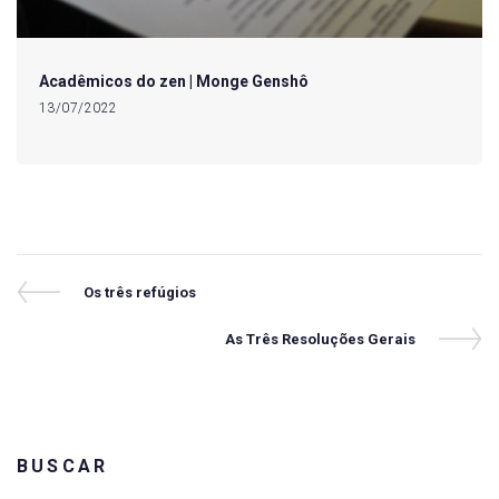
Acadêmicos do zen | Monge Genshô
13/07/2022
Navegação
Previous
Os três refúgios
Post
de
Next
As Três Resoluções Gerais
Post
Post
BUSCAR