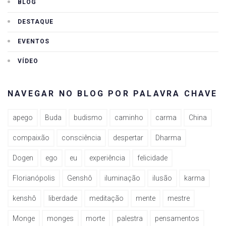
BLOG
DESTAQUE
EVENTOS
VÍDEO
NAVEGAR NO BLOG POR PALAVRA CHAVE
apego
Buda
budismo
caminho
carma
China
compaixão
consciência
despertar
Dharma
Dogen
ego
eu
experiência
felicidade
Florianópolis
Genshô
iluminação
ilusão
karma
kenshô
liberdade
meditação
mente
mestre
Monge
monges
morte
palestra
pensamentos