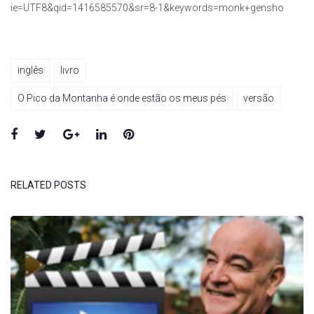
ie=UTF8&qid=1416585570&sr=8-1&keywords=monk+gensho
inglês
livro
O Pico da Montanha é onde estão os meus pés
versão
Facebook
Twitter
Google+
LinkedIn
Pinterest
RELATED POSTS