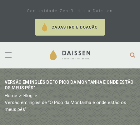
Skip
to
Comunidade Zen-Budista Daissen
content
VERSÃO EM INGLÊS DE “O PICO DA MONTANHA É ONDE ESTÃO
OS MEUS PÉS”
Home
>
Blog
>
Versão em inglês de “O Pico da Montanha é onde estão os
meus pés”