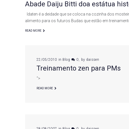
Abade Daiju Bitti doa estátua hist
Idaten é a deidade que se coloca na cozinha dos mosteiro
alimento para os futuros Budas que estão em treinament
READ MORE
22/05/2010
in
Blog
0
by
daissen
Treinamento zen para PMs
“>
READ MORE
28/08/2007
in
Blog
0
by
daissen