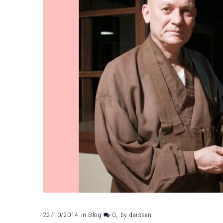
da
Vargem
22/10/2014
in
Blog
0
by
daissen