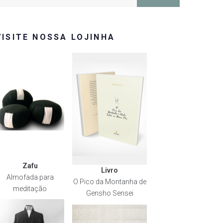
or:
VISITE NOSSA LOJINHA
Zafu
Livro
Almofada para
O Pico da Montanha de
meditação
Gensho Sensei