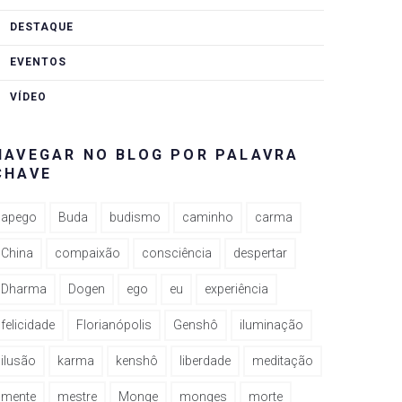
DESTAQUE
EVENTOS
VÍDEO
NAVEGAR NO BLOG POR PALAVRA
CHAVE
apego
Buda
budismo
caminho
carma
China
compaixão
consciência
despertar
Dharma
Dogen
ego
eu
experiência
felicidade
Florianópolis
Genshô
iluminação
ilusão
karma
kenshô
liberdade
meditação
mente
mestre
Monge
monges
morte