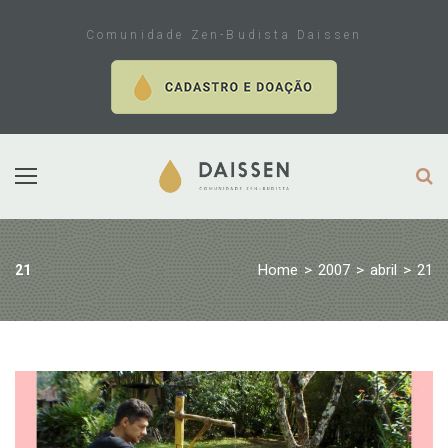
Skip
to
Comunidade Zen-Budista Daissen
content
Home
>
2007
>
abril
>
21
21
Dia:
21