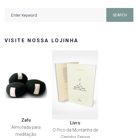
Search
SEARCH
for:
VISITE NOSSA LOJINHA
Zafu
Livro
Almofada para
O Pico da Montanha de
meditação
Gensho Sensei