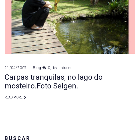
de
abril
de
2007
21/04/2007
in
Blog
0
by
daissen
Carpas tranquilas, no lago do
mosteiro.Foto Seigen.
READ MORE
BUSCAR