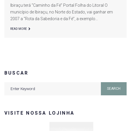
Ibiraçu terá “Caminho da Fé” Portal Folha do Litoral O
de
município de Ibiraçu, no Norte do Estado, vai ganhar em
2007 a “Rota da Sabedoria e da Fé”, a exemplo…
agosto
READ MORE
de
2007
BUSCAR
Search
SEARCH
for:
VISITE NOSSA LOJINHA