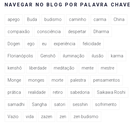
NAVEGAR NO BLOG POR PALAVRA CHAVE
apego
Buda
budismo
caminho
carma
China
compaixão
consciência
despertar
Dharma
Dogen
ego
eu
experiência
felicidade
Florianópolis
Genshô
iluminação
ilusão
karma
kenshô
liberdade
meditação
mente
mestre
Monge
monges
morte
palestra
pensamentos
prática
realidade
retiro
sabedoria
Saikawa Roshi
samadhi
Sangha
satori
sesshin
sofrimento
Vazio
vida
zazen
zen
zen budismo