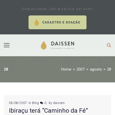
Skip
to
Comunidade Zen-Budista Daissen
content
Home
>
2007
>
agosto
>
28
28
Dia:
28/08/2007
in
Blog
0
by
daissen
Ibiraçu terá “Caminho da Fé”
28