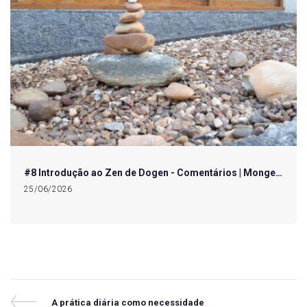
#8 Introdução ao Zen de Dogen - Comentários | Monge…
25/06/2026
Navegação
Previous
A prática diária como necessidade