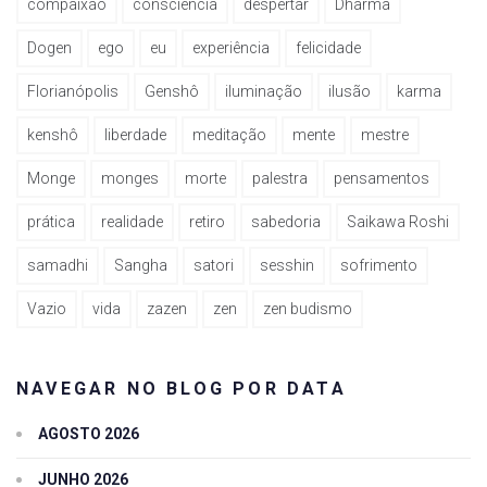
compaixão
consciência
despertar
Dharma
Dogen
ego
eu
experiência
felicidade
Florianópolis
Genshô
iluminação
ilusão
karma
kenshô
liberdade
meditação
mente
mestre
Monge
monges
morte
palestra
pensamentos
prática
realidade
retiro
sabedoria
Saikawa Roshi
samadhi
Sangha
satori
sesshin
sofrimento
Vazio
vida
zazen
zen
zen budismo
NAVEGAR NO BLOG POR DATA
AGOSTO 2026
JUNHO 2026