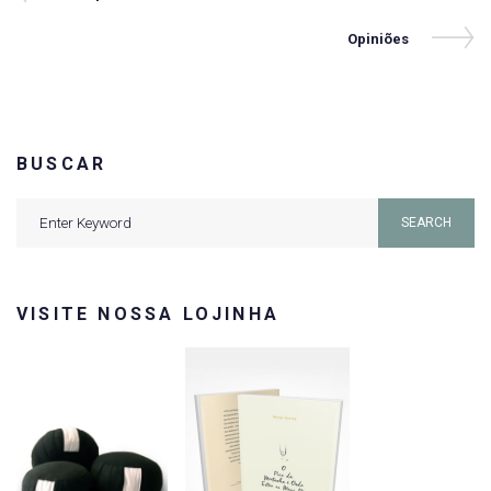
Post
de
Next
Opiniões
Post
Post
BUSCAR
Search
SEARCH
for:
VISITE NOSSA LOJINHA