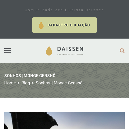
Skip
to
Comunidade Zen-Budista Daissen
content
SONHOS | MONGE GENSHÔ
Home
>
Blog
>
Sonhos | Monge Genshô