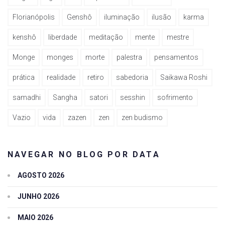
Florianópolis
Genshô
iluminação
ilusão
karma
kenshô
liberdade
meditação
mente
mestre
Monge
monges
morte
palestra
pensamentos
prática
realidade
retiro
sabedoria
Saikawa Roshi
samadhi
Sangha
satori
sesshin
sofrimento
Vazio
vida
zazen
zen
zen budismo
NAVEGAR NO BLOG POR DATA
AGOSTO 2026
JUNHO 2026
MAIO 2026