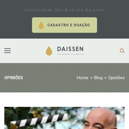
Skip
to
Comunidade Zen-Budista Daissen
content
Home
>
Blog
>
Opiniões
OPINIÕES