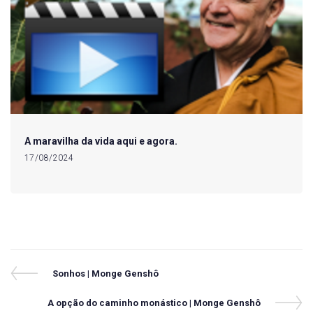
A maravilha da vida aqui e agora.
17/08/2024
Navegação
Previous
Sonhos | Monge Genshô
Post
de
Next
A opção do caminho monástico | Monge Genshô