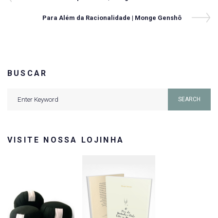
Navegação
Post
de
Next
Para Além da Racionalidade | Monge Genshô
Post
Post
BUSCAR
Search
SEARCH
for:
VISITE NOSSA LOJINHA