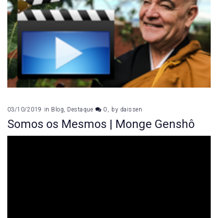
03/10/2019
in
Blog
,
Destaque
0
by
daissen
Somos os Mesmos | Monge Genshô