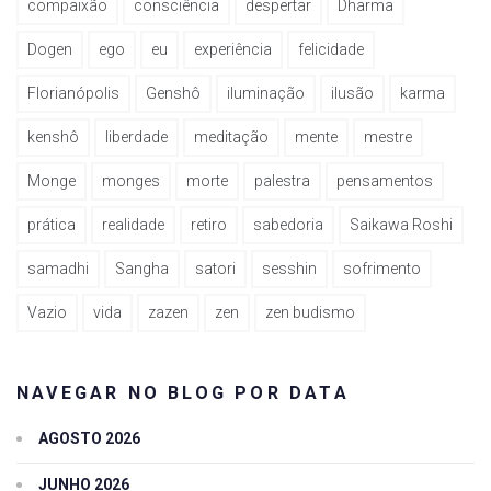
compaixão
consciência
despertar
Dharma
Dogen
ego
eu
experiência
felicidade
Florianópolis
Genshô
iluminação
ilusão
karma
kenshô
liberdade
meditação
mente
mestre
Monge
monges
morte
palestra
pensamentos
prática
realidade
retiro
sabedoria
Saikawa Roshi
samadhi
Sangha
satori
sesshin
sofrimento
Vazio
vida
zazen
zen
zen budismo
NAVEGAR NO BLOG POR DATA
AGOSTO 2026
JUNHO 2026