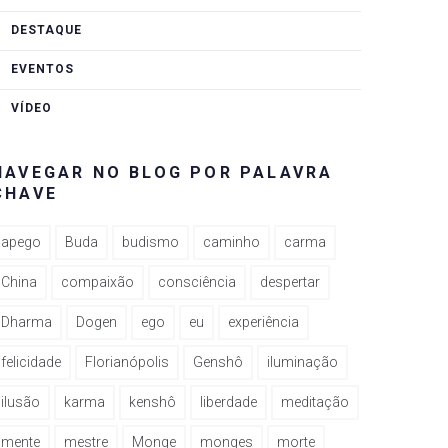
DESTAQUE
EVENTOS
VÍDEO
NAVEGAR NO BLOG POR PALAVRA
CHAVE
apego
Buda
budismo
caminho
carma
China
compaixão
consciência
despertar
Dharma
Dogen
ego
eu
experiência
felicidade
Florianópolis
Genshô
iluminação
ilusão
karma
kenshô
liberdade
meditação
mente
mestre
Monge
monges
morte