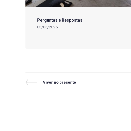
Perguntas e Respostas
03/06/2026
Navegação
Previous
Viver no presente
Post
de
Post