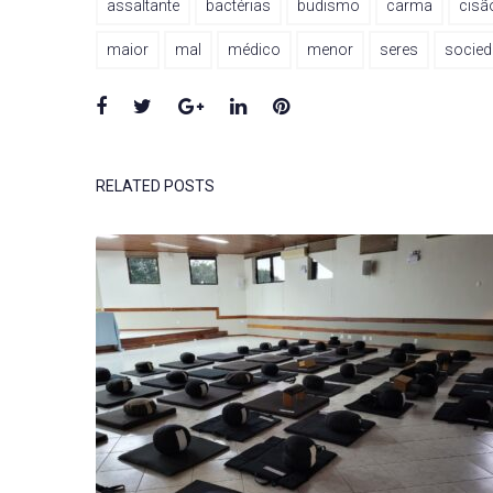
assaltante
bactérias
budismo
carma
cisã
maior
mal
médico
menor
seres
socied
Facebook
Twitter
Google+
LinkedIn
Pinterest
RELATED POSTS