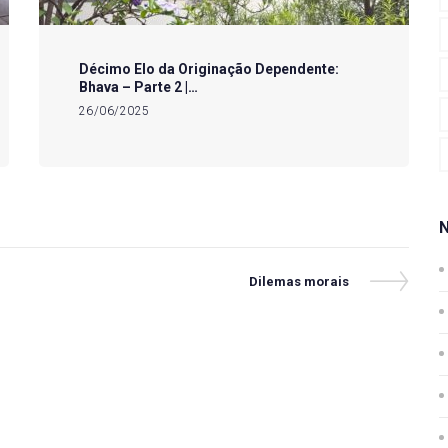
Décimo Elo da Originação Dependente:
Bhava – Parte 2 |…
26/06/2025
Next
Dilemas morais
Post