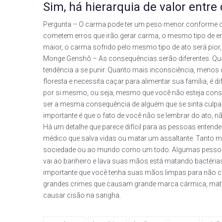
Sim, há hierarquia de valor entre
Pergunta – O carma pode ter um peso menor conforme o
cometem erros que irão gerar carma, o mesmo tipo de err
maior, o carma sofrido pelo mesmo tipo de ato será pior
Monge Genshô – As consequências serão diferentes. Qua
tendência a se punir. Quanto mais inconsciência, menos 
floresta e necessita caçar para alimentar sua família, é
por si mesmo, ou seja, mesmo que você não esteja consc
ser a mesma consequência de alguém que se sinta culp
importante é que o fato de você não se lembrar do ato, n
Há um detalhe que parece difícil para as pessoas entender
médico que salva vidas ou matar um assaltante. Tanto ma
sociedade ou ao mundo como um todo. Algumas pessoas
vai ao banheiro e lava suas mãos está matando bactéria
importante que você tenha suas mãos limpas para não c
grandes crimes que causam grande marca cármica, matar
causar cisão na sangha.