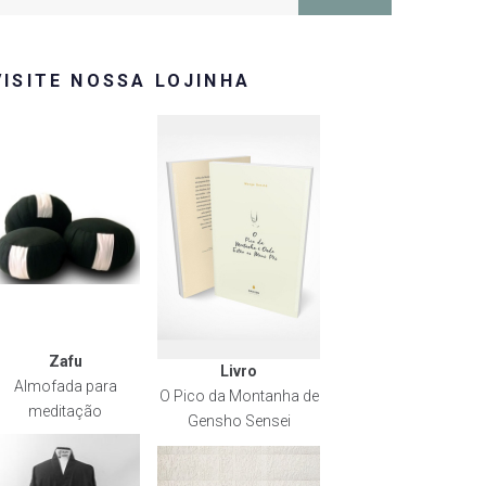
or:
VISITE NOSSA LOJINHA
Zafu
Livro
Almofada para
O Pico da Montanha de
meditação
Gensho Sensei