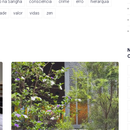
o na Sangha
consciência
crime
erro
hierarquia
ade
valor
vidas
zen