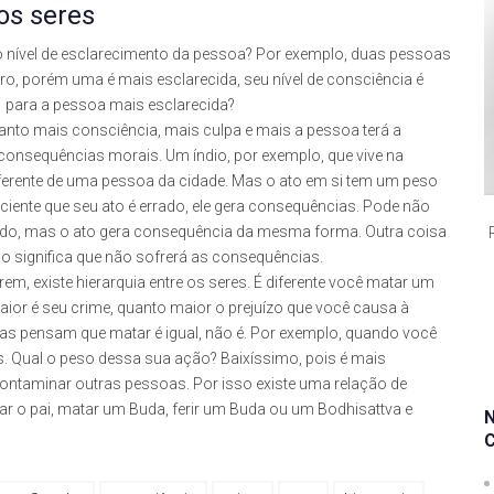
 os seres
 nível de esclarecimento da pessoa? Por exemplo, duas pessoas
o, porém uma é mais esclarecida, seu nível de consciência é
, para a pessoa mais esclarecida?
nto mais consciência, mais culpa e mais a pessoa terá a
consequências morais. Um índio, por exemplo, que vive na
 diferente de uma pessoa da cidade. Mas o ato em si tem um peso
iente que seu ato é errado, ele gera consequências. Pode não
ado, mas o ato gera consequência da mesma forma. Outra coisa
ão significa que não sofrerá as consequências.
em, existe hierarquia entre os seres. É diferente você matar um
ior é seu crime, quanto maior o prejuízo que você causa à
 pensam que matar é igual, não é. Por exemplo, quando você
s. Qual o peso dessa sua ação? Baixíssimo, pois é mais
ontaminar outras pessoas. Por isso existe uma relação de
 o pai, matar um Buda, ferir um Buda ou um Bodhisattva e