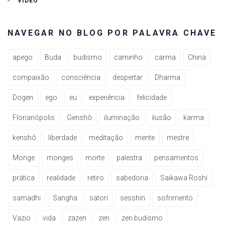
VÍDEO
NAVEGAR NO BLOG POR PALAVRA CHAVE
apego
Buda
budismo
caminho
carma
China
compaixão
consciência
despertar
Dharma
Dogen
ego
eu
experiência
felicidade
Florianópolis
Genshô
iluminação
ilusão
karma
kenshô
liberdade
meditação
mente
mestre
Monge
monges
morte
palestra
pensamentos
prática
realidade
retiro
sabedoria
Saikawa Roshi
samadhi
Sangha
satori
sesshin
sofrimento
Vazio
vida
zazen
zen
zen budismo