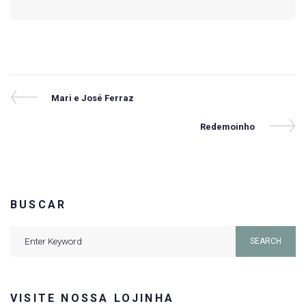
Navegação
Previous
Mari e José Ferraz
Post
de
Next
Redemoinho
Post
Post
BUSCAR
Search
SEARCH
for:
VISITE NOSSA LOJINHA