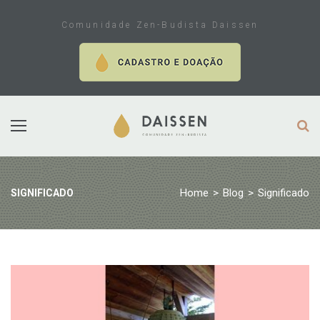
Skip
to
Comunidade Zen-Budista Daissen
content
Home
>
Blog
>
Significado
SIGNIFICADO