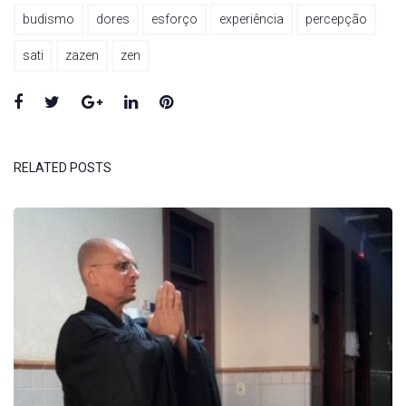
budismo
dores
esforço
experiência
percepção
sati
zazen
zen
Facebook
Twitter
Google+
LinkedIn
Pinterest
RELATED POSTS