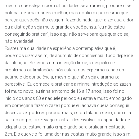
mesmo que estejam com dificuldades se arrumem, procurem se
colocar de uma maneira melhor, mas confiem que mesmo que
pareça que vocês não estejam fazendo nada, quer dizer que, a dor
ou a distração seja muito grande e você pensa: “eu não estou
conseguindo praticar”, isso aqui não serve para qualquer coisa,
não é verdade!
Existe uma qualidade na experiência contemplativa que é,
podemos dizer assim, de acúmulo de consciência. Tudo depende
da intenção. Se temos uma intenção firme, a despeito de
problemas ou limitações, nós estaremos experimentando um
acúmulo de consciência, mesmo que não seja claramente
perceptível. Eu comecei a praticar e a minha introdução ao zazen
foi muito novo, eu tinha em torno de 16 a 17 anos, isso foi no
inicio dos anos 80 e naquele período eu estava muito empolgado
em começar a fazer o zazen porque eu achava que ia conseguir
desenvolver poderes paranormais, estou falando sério, que eu ia
sair do corpo, fazer viagem astral, desenvolver a capacidade de
telepatia. Eu estava muito empolgado para praticar meditação
Zen. E o que veio foi uma dor nas costas muito grande, isso sim.