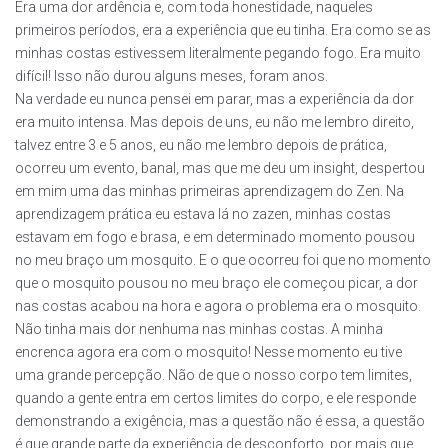
Era uma dor ardência e, com toda honestidade, naqueles
primeiros períodos, era a experiência que eu tinha. Era como se as
minhas costas estivessem literalmente pegando fogo. Era muito
difícil! Isso não durou alguns meses, foram anos.
Na verdade eu nunca pensei em parar, mas a experiência da dor
era muito intensa. Mas depois de uns, eu não me lembro direito,
talvez entre 3 e 5 anos, eu não me lembro depois de prática,
ocorreu um evento, banal, mas que me deu um insight, despertou
em mim uma das minhas primeiras aprendizagem do Zen. Na
aprendizagem prática eu estava lá no zazen, minhas costas
estavam em fogo e brasa, e em determinado momento pousou
no meu braço um mosquito. E o que ocorreu foi que no momento
que o mosquito pousou no meu braço ele começou picar, a dor
nas costas acabou na hora e agora o problema era o mosquito.
Não tinha mais dor nenhuma nas minhas costas. A minha
encrenca agora era com o mosquito! Nesse momento eu tive
uma grande percepção. Não de que o nosso corpo tem limites,
quando a gente entra em certos limites do corpo, e ele responde
demonstrando a exigência, mas a questão não é essa, a questão
é que grande parte da experiência de desconforto, por mais que