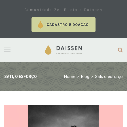
Skip
to
Comunidade Zen-Budista Daissen
content
Home
>
Blog
>
Sati, o esforço
SATI, O ESFORÇO