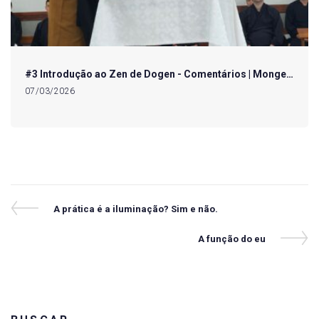
#3 Introdução ao Zen de Dogen - Comentários | Monge…
07/03/2026
Navegação
Previous
A prática é a iluminação? Sim e não.
Post
de
Next
A função do eu
Post
Post