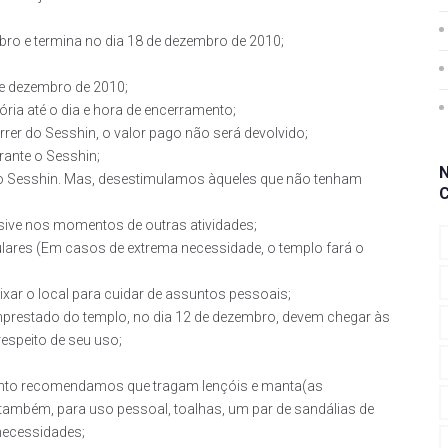
ro e termina no dia 18 de dezembro de 2010;
de dezembro de 2010;
ria até o dia e hora de encerramento;
rer do Sesshin, o valor pago não será devolvido;
rante o Sesshin;
do Sesshin. Mas, desestimulamos àqueles que não tenham
lusive nos momentos de outras atividades;
celulares (Em casos de extrema necessidade, o templo fará o
ixar o local para cuidar de assuntos pessoais;
emprestado do templo, no dia 12 de dezembro, devem chegar às
espeito de seu uso;
tanto recomendamos que tragam lençóis e manta(as
mbém, para uso pessoal, toalhas, um par de sandálias de
necessidades;