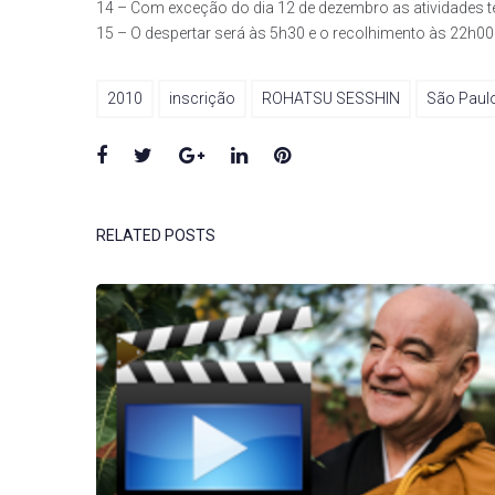
14 – Com exceção do dia 12 de dezembro as atividades te
15 – O despertar será às 5h30 e o recolhimento às 22h00
2010
inscrição
ROHATSU SESSHIN
São Paul
Facebook
Twitter
Google+
LinkedIn
Pinterest
RELATED POSTS