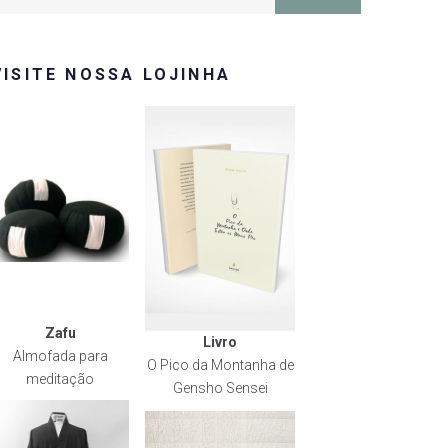
or:
VISITE NOSSA LOJINHA
Zafu
Livro
Almofada para
O Pico da Montanha de
meditação
Gensho Sensei