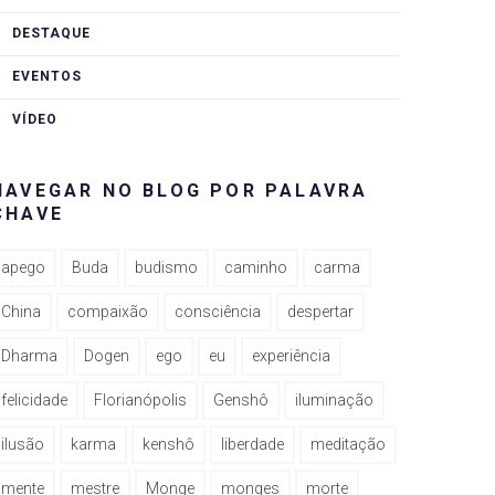
DESTAQUE
EVENTOS
VÍDEO
NAVEGAR NO BLOG POR PALAVRA
CHAVE
apego
Buda
budismo
caminho
carma
China
compaixão
consciência
despertar
Dharma
Dogen
ego
eu
experiência
felicidade
Florianópolis
Genshô
iluminação
ilusão
karma
kenshô
liberdade
meditação
mente
mestre
Monge
monges
morte