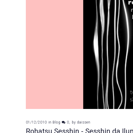
01/12/2010
in
Blog
0
by
daissen
Rohatsu Sesshin - Sesshin da Il