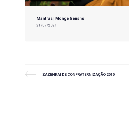
Mantras | Monge Genshô
21/07/2021
Navegação
Previous
ZAZENKAI DE CONFRATERNIZAÇÃO 2010
Post
de
Post