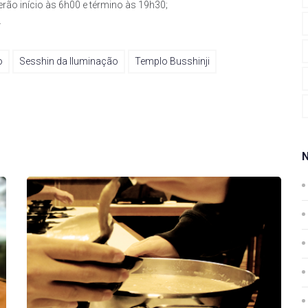
rão início às 6h00 e término às 19h30;
.
o
Sesshin da Iluminação
Templo Busshinji