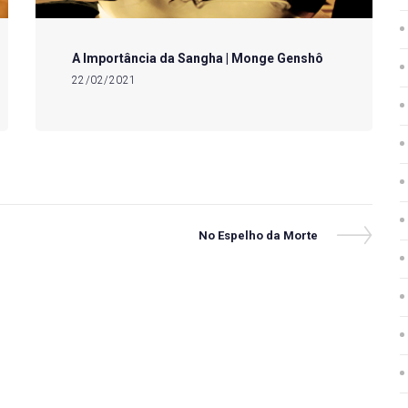
A Importância da Sangha | Monge Genshô
22/02/2021
Next
No Espelho da Morte
Post