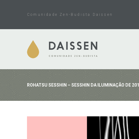
Skip
to
Comunidade Zen-Budista Daissen
content
ROHATSU SESSHIN – SESSHIN DA ILUMINAÇÃO DE 20