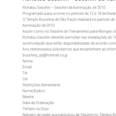
Rohatsu Sesshin – Sesshin da Iluminação de 2010
Programado para ocorrer no período de 12 a 18 de Deze
O Templo Busshinji de São Paulo realizará no período d
Iluminação de 2010.
Assim como no Sesshin de Treinamento para Monges ocor
Rohatsu Sesshin deverão pernoitar nas instalações do T
acomodação que serão disponibilizadas de acordo com a
Aos interessados solicitamos que encaminhem as inform
busshinji_sp@hotmail.co.jp
Nome :
Email:
Tel.
Cel.
Restrições Alimentares:
Nome Búdico:
Mestre:
Data da Ordenação:
Templo ou Dojo:
Número de vezes que participou de Sesshin no Templo Bu