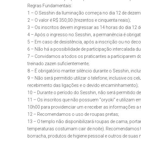
Regras Fundamentais:
1 – O Sesshin da Iluminação começa no dia 12 de dezemb
2 – O valor é R$ 350,00 (trezentos e cinquenta reais);
3 – Os inscritos devem ingressar as 14 horas do dia 12 
4 – Após o ingresso no Sesshin, a permanência é obrigató
5 – Em caso de desistência, após a inscrição ou no decor
6 – Não há a possibilidade de participação intercalada du
7 – Convidamos a todos os praticantes a participarem 
treinado zazen suficientemente;
8 – É obrigatório manter silêncio durante o Sesshin, inc
9 – Não será permitido utilizar o telefone, inclusive os 
recebimento das ligações e o devido encaminhamento);
10 – Durante o período do Sesshin, não será permitido de
11 – Os inscritos que não possuem “oryoki” e utilizam 
10h00 para providenciar um e receber as informações a r
12 – Recomendamos o uso de roupas pretas;
13 – O templo não disponibilizará roupas de cama, por
temperaturas costumam cair de noite). Recomendamos ta
borracha, produtos de higiene pessoal e outros de suas 