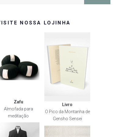
or:
VISITE NOSSA LOJINHA
Zafu
Livro
Almofada para
O Pico da Montanha de
meditação
Gensho Sensei