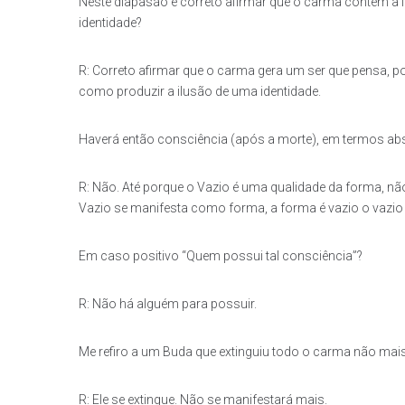
Neste diapasão é correto afirmar que o carma contém a id
identidade?
R: Correto afirmar que o carma gera um ser que pensa, p
como produzir a ilusão de uma identidade.
Haverá então consciência (após a morte), em termos abso
R: Não. Até porque o Vazio é uma qualidade da forma, nã
Vazio se manifesta como forma, a forma é vazio o vazio 
Em caso positivo “Quem possui tal consciência”?
R: Não há alguém para possuir.
Me refiro a um Buda que extinguiu todo o carma não mais 
R: Ele se extingue. Não se manifestará mais.