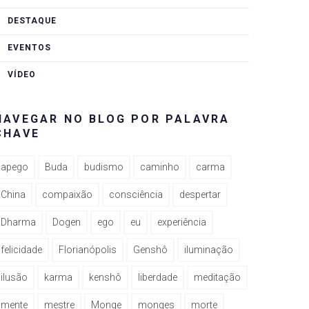
DESTAQUE
EVENTOS
VÍDEO
NAVEGAR NO BLOG POR PALAVRA
CHAVE
apego
Buda
budismo
caminho
carma
China
compaixão
consciência
despertar
Dharma
Dogen
ego
eu
experiência
felicidade
Florianópolis
Genshô
iluminação
ilusão
karma
kenshô
liberdade
meditação
mente
mestre
Monge
monges
morte