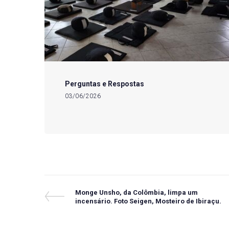
Perguntas e Respostas
03/06/2026
Navegação
Previous
Monge Unsho, da Colômbia, limpa um
Post
incensário. Foto Seigen, Mosteiro de Ibiraçu.
de
Post