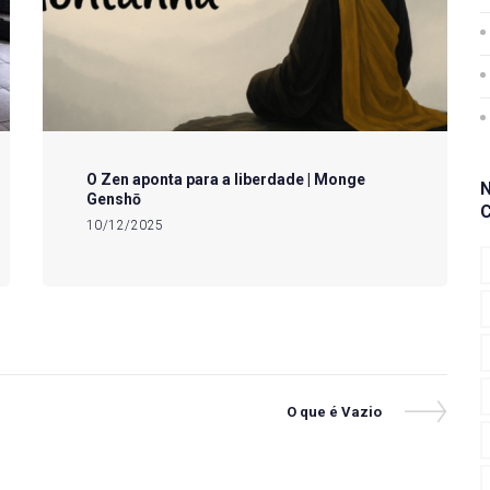
O Zen aponta para a liberdade | Monge
Genshō
10/12/2025
Next
O que é Vazio
Post