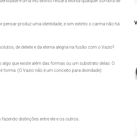
f
entidade e uma vez extinto restará extinta qualquer sombra de
or pensar produz uma identidade, e sim extinto o carma não há
lutos, de deleite e da eterna alegria na fusão com o Vazio?
o algo que existe além das formas ou um substrato delas. O
é forma. (O Vazio não é um conceito para divindade)
fazendo distinções entre ele e os outros.