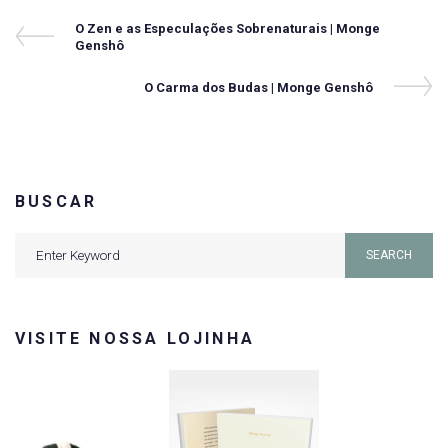
Navegação
Previous
O Zen e as Especulações Sobrenaturais | Monge
Post
Genshô
de
Post
Next
O Carma dos Budas | Monge Genshô
Post
BUSCAR
Search
SEARCH
for:
VISITE NOSSA LOJINHA