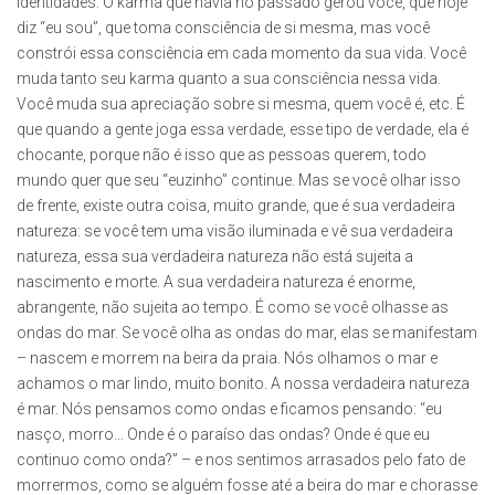
identidades. O karma que havia no passado gerou você, que hoje
diz “eu sou”, que toma consciência de si mesma, mas você
constrói essa consciência em cada momento da sua vida. Você
muda tanto seu karma quanto a sua consciência nessa vida.
Você muda sua apreciação sobre si mesma, quem você é, etc. É
que quando a gente joga essa verdade, esse tipo de verdade, ela é
chocante, porque não é isso que as pessoas querem, todo
mundo quer que seu “euzinho” continue. Mas se você olhar isso
de frente, existe outra coisa, muito grande, que é sua verdadeira
natureza: se você tem uma visão iluminada e vê sua verdadeira
natureza, essa sua verdadeira natureza não está sujeita a
nascimento e morte. A sua verdadeira natureza é enorme,
abrangente, não sujeita ao tempo. É como se você olhasse as
ondas do mar. Se você olha as ondas do mar, elas se manifestam
– nascem e morrem na beira da praia. Nós olhamos o mar e
achamos o mar lindo, muito bonito. A nossa verdadeira natureza
é mar. Nós pensamos como ondas e ficamos pensando: “eu
nasço, morro… Onde é o paraíso das ondas? Onde é que eu
continuo como onda?” – e nos sentimos arrasados pelo fato de
morrermos, como se alguém fosse até a beira do mar e chorasse