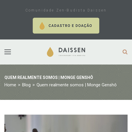
Skip
to
Comunidade Zen-Budista Daissen
content
QUEM REALMENTE SOMOS | MONGE GENSHÔ
Home
>
Blog
>
Quem realmente somos | Monge Genshô