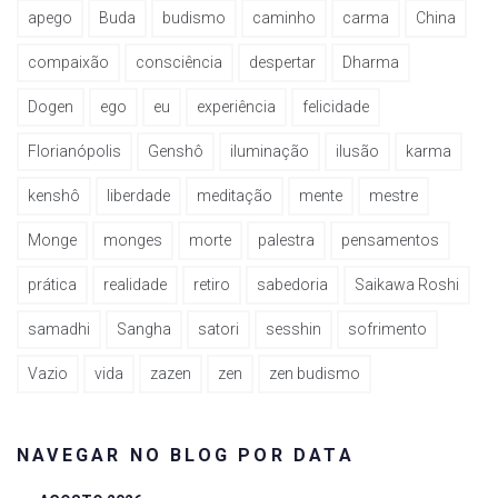
apego
Buda
budismo
caminho
carma
China
compaixão
consciência
despertar
Dharma
Dogen
ego
eu
experiência
felicidade
Florianópolis
Genshô
iluminação
ilusão
karma
kenshô
liberdade
meditação
mente
mestre
Monge
monges
morte
palestra
pensamentos
prática
realidade
retiro
sabedoria
Saikawa Roshi
samadhi
Sangha
satori
sesshin
sofrimento
Vazio
vida
zazen
zen
zen budismo
NAVEGAR NO BLOG POR DATA