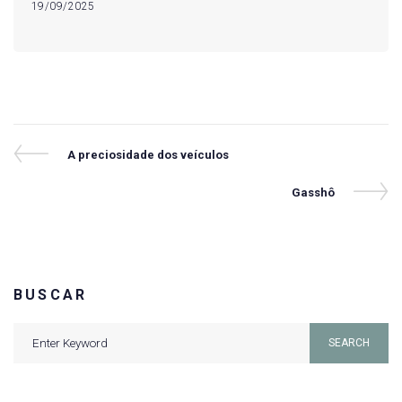
19/09/2025
Navegação
Previous
A preciosidade dos veículos
Post
de
Next
Gasshô
Post
Post
BUSCAR
Search
SEARCH
for: