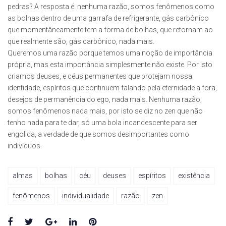
pedras? A resposta é: nenhuma razão, somos fenômenos como
as bolhas dentro de uma garrafa de refrigerante, gás carbônico
que momentâneamente tem a forma de bolhas, que retornam ao
que realmente são, gás carbônico, nada mais.
Queremos uma razão porque temos uma noção de importância
própria, mas esta importância simplesmente não existe. Por isto
criamos deuses, e céus permanentes que protejam nossa
identidade, espíritos que continuem falando pela eternidade a fora,
desejos de permanência do ego, nada mais. Nenhuma razão,
somos fenômenos nada mais, por isto se diz no zen que não
tenho nada para te dar, só uma bola incandescente para ser
engolida, a verdade de que somos desimportantes como
indivíduos.
almas
bolhas
céu
deuses
espíritos
existência
fenômenos
individualidade
razão
zen
Facebook
Twitter
Google+
LinkedIn
Pinterest