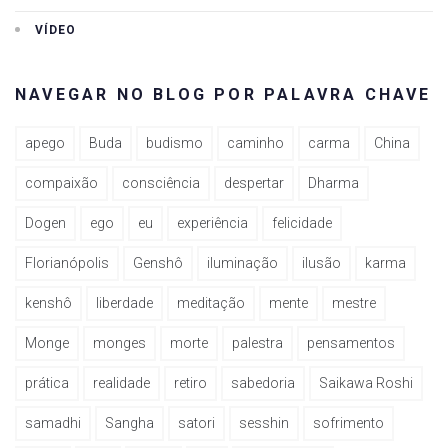
VÍDEO
NAVEGAR NO BLOG POR PALAVRA CHAVE
apego
Buda
budismo
caminho
carma
China
compaixão
consciência
despertar
Dharma
Dogen
ego
eu
experiência
felicidade
Florianópolis
Genshô
iluminação
ilusão
karma
kenshô
liberdade
meditação
mente
mestre
Monge
monges
morte
palestra
pensamentos
prática
realidade
retiro
sabedoria
Saikawa Roshi
samadhi
Sangha
satori
sesshin
sofrimento