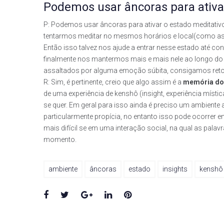
Podemos usar âncoras para ativa
P: Podemos usar âncoras para ativar o estado meditati
tentarmos meditar no mesmos horários e local(como ass
Então isso talvez nos ajude a entrar nesse estado até co
finalmente nos mantermos mais e mais nele ao longo d
assaltados por alguma emoção súbita, consigamos retorn
R: Sim, é pertinente, creio que algo assim é a
memória
do
de uma experiência de kenshô (insight, experiência míst
se quer. Em geral para isso ainda é preciso um ambien
particularmente propícia, no entanto isso pode ocorrer e
mais difícil se em uma interação social, na qual as pala
momento.
ambiente
âncoras
estado
insights
kenshô
Facebook
Twitter
Google+
LinkedIn
Pinterest