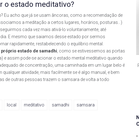
r o estado meditativo?
vo? Eu acho que já se usam âncoras, como a recomendação de
ociamos a meditação a certos lugares, horários, posturas…)
nseguirmos cada vez mais ativá-lo voluntariamente, até
o dia. E mesmo que saiamos desse estado por sermos
ar rapidamente, restabelecendo o equilíbrio mental.
 próprio estado de samadhi
, como se estivessemos as portas
ica) e assim pode-se acionar o estado mental meditativo quando
te adequado de concentração, uma caminhada em um lugar belo é
m qualquer atividade, mais facilmente se é algo manual, e bem
vras de outras pessoas trazem o samsara de volta a todo
local
meditativo
samadhi
samsara