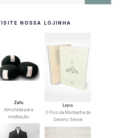
or:
VISITE NOSSA LOJINHA
Zafu
Livro
Almofada para
O Pico da Montanha de
meditação
Gensho Sensei