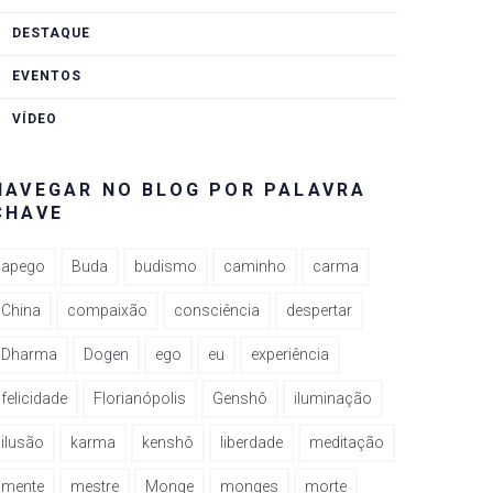
DESTAQUE
EVENTOS
VÍDEO
NAVEGAR NO BLOG POR PALAVRA
CHAVE
apego
Buda
budismo
caminho
carma
China
compaixão
consciência
despertar
Dharma
Dogen
ego
eu
experiência
felicidade
Florianópolis
Genshô
iluminação
ilusão
karma
kenshô
liberdade
meditação
mente
mestre
Monge
monges
morte