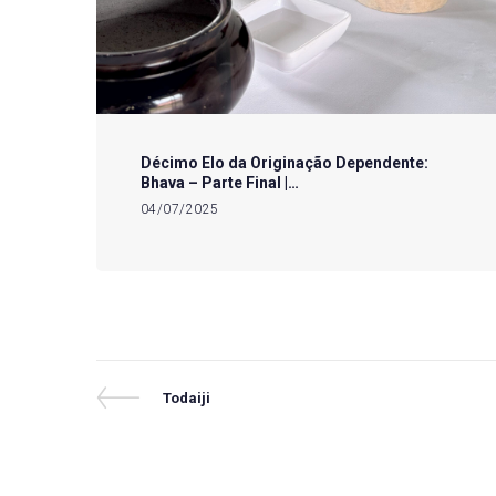
Décimo Elo da Originação Dependente:
Bhava – Parte Final |…
04/07/2025
Navegação
Previous
Todaiji
Post
de
Post