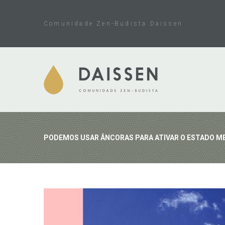
Skip
to
Comunidade Zen-Budista Daissen
content
PODEMOS USAR ÂNCORAS PARA ATIVAR O ESTADO M