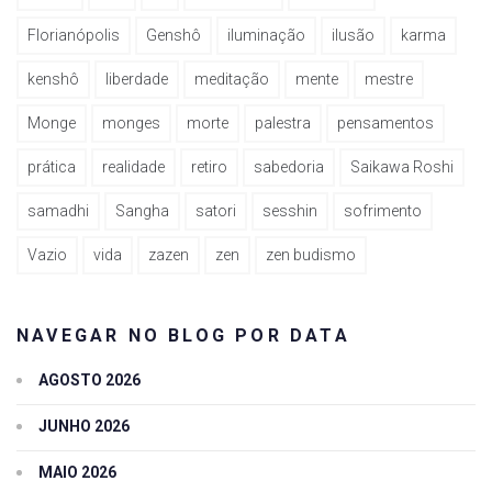
Florianópolis
Genshô
iluminação
ilusão
karma
kenshô
liberdade
meditação
mente
mestre
Monge
monges
morte
palestra
pensamentos
prática
realidade
retiro
sabedoria
Saikawa Roshi
samadhi
Sangha
satori
sesshin
sofrimento
Vazio
vida
zazen
zen
zen budismo
NAVEGAR NO BLOG POR DATA
AGOSTO 2026
JUNHO 2026
MAIO 2026