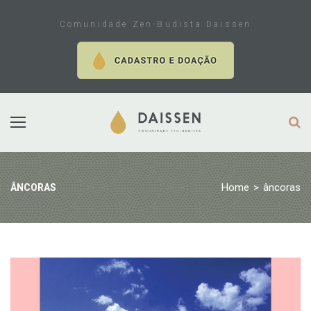
Skip
to
Comunidade Zen-Budista Daissen
content
Home
>
âncoras
ÂNCORAS
Tag:
âncoras