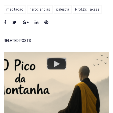
meditação
nerociências
palestra
Prof.Dr. Takase
Facebook
Twitter
Google+
LinkedIn
Pinterest
RELATED POSTS