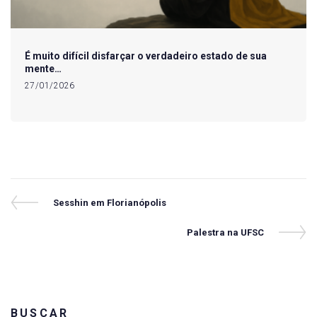
É muito difícil disfarçar o verdadeiro estado de sua
mente…
27/01/2026
Navegação
Previous
Sesshin em Florianópolis
Post
de
Next
Palestra na UFSC
Post
Post
BUSCAR