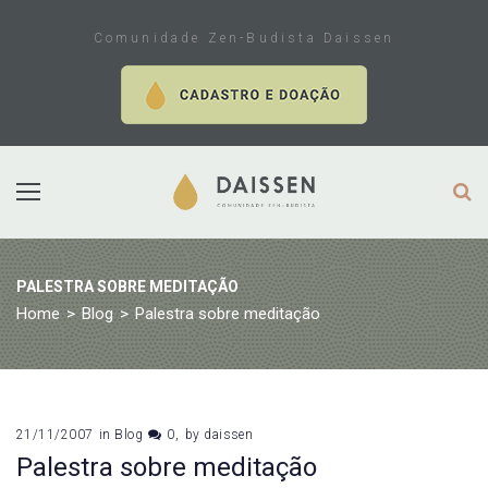
Skip
to
Comunidade Zen-Budista Daissen
content
PALESTRA SOBRE MEDITAÇÃO
Home
>
Blog
>
Palestra sobre meditação
21/11/2007
in
Blog
0
by
daissen
Palestra sobre meditação