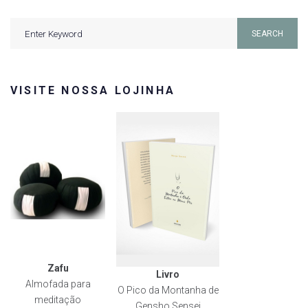
Search
SEARCH
for:
VISITE NOSSA LOJINHA
Zafu
Livro
Almofada para
O Pico da Montanha de
meditação
Gensho Sensei