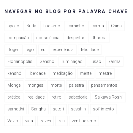
NAVEGAR NO BLOG POR PALAVRA CHAVE
apego
Buda
budismo
caminho
carma
China
compaixão
consciência
despertar
Dharma
Dogen
ego
eu
experiência
felicidade
Florianópolis
Genshô
iluminação
ilusão
karma
kenshô
liberdade
meditação
mente
mestre
Monge
monges
morte
palestra
pensamentos
prática
realidade
retiro
sabedoria
Saikawa Roshi
samadhi
Sangha
satori
sesshin
sofrimento
Vazio
vida
zazen
zen
zen budismo