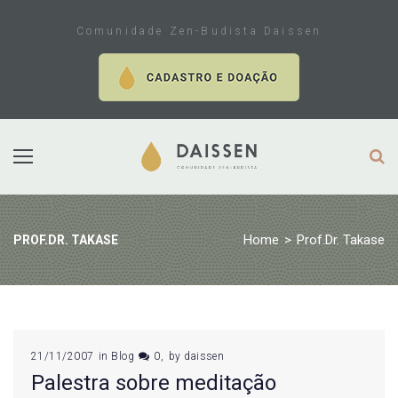
Skip
to
Comunidade Zen-Budista Daissen
content
Home
>
Prof.Dr. Takase
PROF.DR. TAKASE
Tag:
21/11/2007
in
Blog
0
by
daissen
Palestra sobre meditação
Prof.Dr.