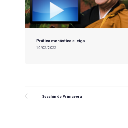
Prática monástica e leiga
10/02/2022
Navegação
Previous
Sesshin de Primavera
Post
de
Post