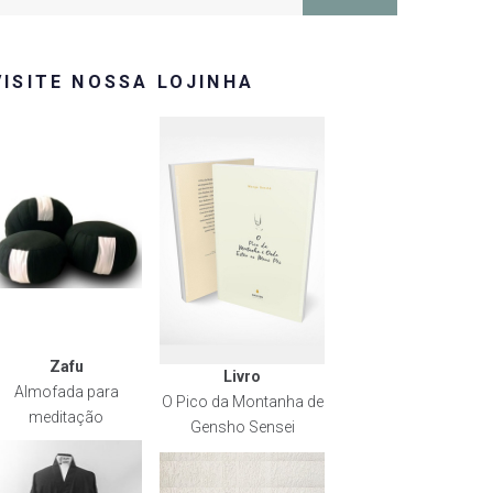
or:
VISITE NOSSA LOJINHA
Zafu
Livro
Almofada para
O Pico da Montanha de
meditação
Gensho Sensei