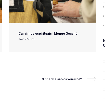
Caminhos espirituais | Monge Genshô
14/12/2021
Next
O Dharma são os veículos?
Post