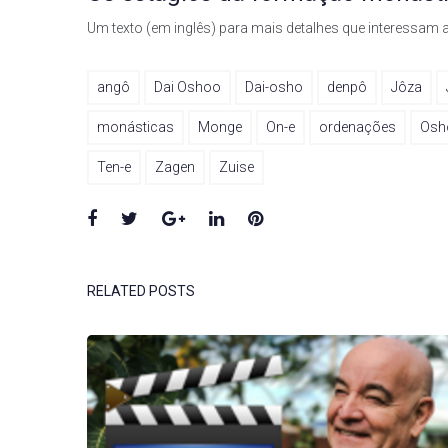
Um texto (em inglês) para mais detalhes que interessa
angô
Dai Oshoo
Dai-osho
denpô
Jôza
monásticas
Monge
On-e
ordenações
Osh
Ten-e
Zagen
Zuise
Facebook
Twitter
Google+
LinkedIn
Pinterest
RELATED POSTS