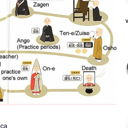
f
ica