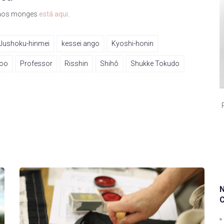
m aos monges
está aqui
.
Jushoku-hinmei
kessei ango
Kyoshi-honin
oo
Professor
Risshin
Shihô
Shukke Tokudo