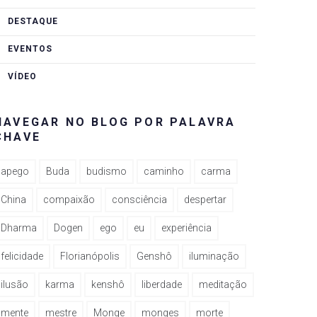
DESTAQUE
EVENTOS
VÍDEO
NAVEGAR NO BLOG POR PALAVRA
CHAVE
apego
Buda
budismo
caminho
carma
China
compaixão
consciência
despertar
Dharma
Dogen
ego
eu
experiência
felicidade
Florianópolis
Genshô
iluminação
ilusão
karma
kenshô
liberdade
meditação
mente
mestre
Monge
monges
morte